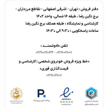
دفتر فروش : تهران - اشرفی اصفهانی - تقاطع مرزداران -
برج نگین رضا ، طبقه 16 شمالی، واحد 1602
کارشناسی و نمایشگاه : طبقه همکف برج نگین رضا
ساعات پاسخگویی : 9:30 الی 16:30
تلفن هdوشمنــــد :
02191028044
-
02191028011
«خط ویژه فروش خودروی شخصی | کارشناسی و
قیمت‌گذاری فوری»
02191027011