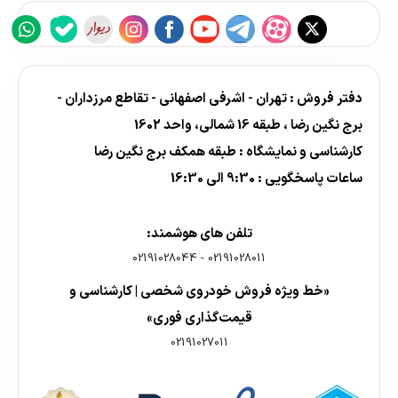
دفتر فروش : تهران - اشرفی اصفهانی - تقاطع مرزداران -
برج نگین رضا ، طبقه 16 شمالی، واحد 1602
کارشناسی و نمایشگاه : طبقه همکف برج نگین رضا
ساعات پاسخگویی : 9:30 الی 16:30
تلفن های هوشمند:
02191028044
-
02191028011
«خط ویژه فروش خودروی شخصی | کارشناسی و
قیمت‌گذاری فوری»
02191027011