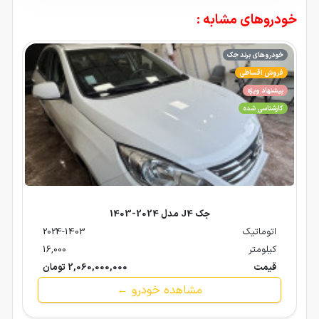
خودروهای مشابه :
خودروهای برند جک
فروش اقساطی
پیشنهاد ویژه
کارشناسی شده
جک J4 مدل 2024-1403
اتوماتیک
2024-1403
کیلومتر
16,000
قیمت
2,060,000,000 تومان
مشاهده خودرو ←