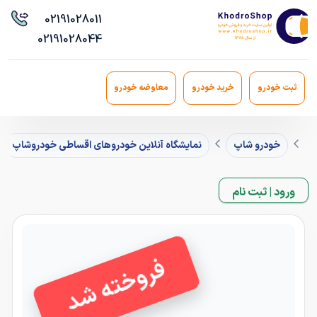
021
91028011
021
91028044
ثبت خودرو
خرید خودرو
معاوضه خودرو
خودرو شاپ
نمایشگاه آنلاین خودروهای اقساطی خودروشاپ
ورود | ثبت نام
فروخته شد