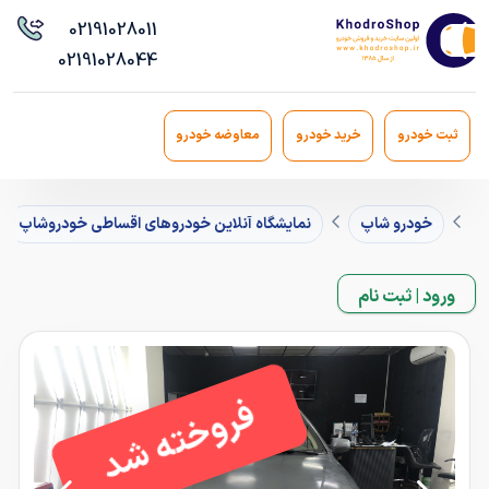
021
91028011
021
91028044
ثبت خودرو
خرید خودرو
معاوضه خودرو
خودرو شاپ
نمایشگاه آنلاین خودروهای اقساطی خودروشاپ
ورود | ثبت نام
فروخته شد