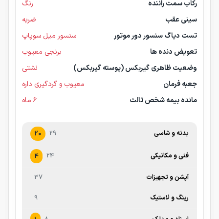
رکاب سمت راننده
رنگ
سینی عقب
ضربه
تست دیاگ سنسور دور موتور
سنسور میل سوپاپ
تعویض دنده ها
برنجی معیوب
وضعیت ظاهری گیربکس (پوسته گیربکس)
نشتی
جعبه فرمان
معیوب و گردگیری داره
مانده بیمه شخص ثالث
6 ماه
بدنه و شاسی
29
20
فنی و مکانیکی
24
4
آپشن و تجهیزات
37
رینگ و لاستیک
9