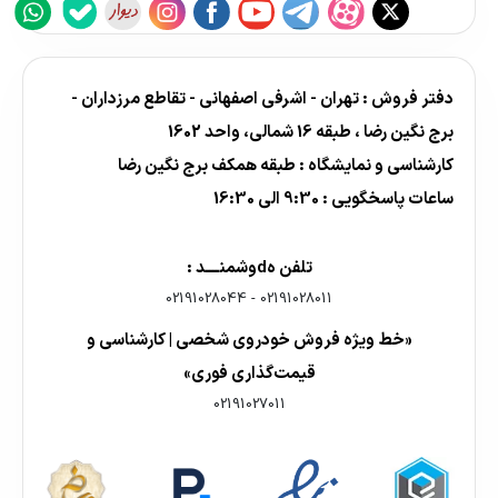
دفتر فروش : تهران - اشرفی اصفهانی - تقاطع مرزداران -
برج نگین رضا ، طبقه 16 شمالی، واحد 1602
کارشناسی و نمایشگاه : طبقه همکف برج نگین رضا
ساعات پاسخگویی : 9:30 الی 16:30
تلفن هdوشمنــــد :
02191028044
-
02191028011
«خط ویژه فروش خودروی شخصی | کارشناسی و
قیمت‌گذاری فوری»
02191027011