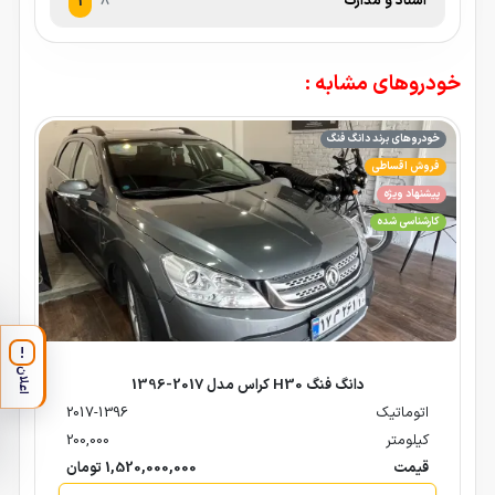
اسناد و مدارک
8
1
خودروهای مشابه :
خودروهای برند دانگ فنگ
فروش اقساطی
پیشنهاد ویژه
کارشناسی شده
!
اعلان
دانگ فنگ H30 کراس مدل 2017-1396
اتوماتیک
2017-1396
کیلومتر
200,000
قیمت
1,520,000,000 تومان