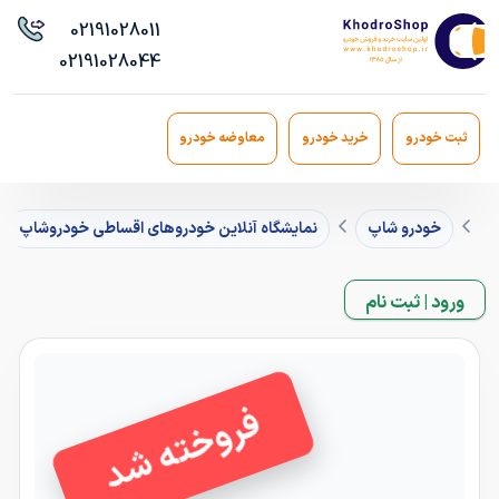
021
91028011
021
91028044
ثبت خودرو
خرید خودرو
معاوضه خودرو
خودرو شاپ
نمایشگاه آنلاین خودروهای اقساطی خودروشاپ
ورود | ثبت نام
فروخته شد