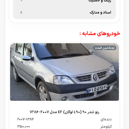
رینگ و لاستیک
9
اسناد و مدارک
8
خودروهای مشابه :
نزدیک‌ترین قیمت
رنو تندر 90 (L90 لوگان) E2 مدل 2007-1386
دنده‌ای
2007-1386
کیلومتر
350,000