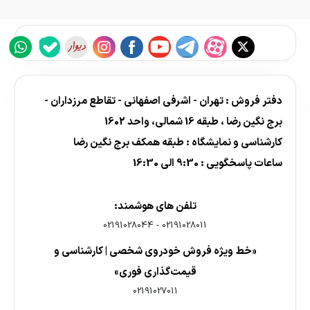
دفتر فروش : تهران - اشرفی اصفهانی - تقاطع مرزداران -
برج نگین رضا ، طبقه 16 شمالی، واحد 1602
کارشناسی و نمایشگاه : طبقه همکف برج نگین رضا
ساعات پاسخگویی : 9:30 الی 16:30
تلفن های هوشمند:
02191028044
-
02191028011
«خط ویژه فروش خودروی شخصی | کارشناسی و
قیمت‌گذاری فوری»
02191027011