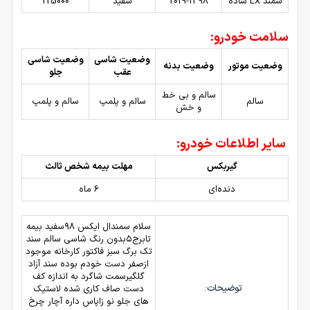
سمند LX ساده
2019-1398
سفید
225000
سلامت خودرو:
وضعیت شاسی
وضعیت شاسی
وضعیت موتور
وضعیت بدنه
عقب
جلو
سالم و بی خط
سالم
سالم و پلمپ
سالم و پلمپ
و خش
سایر اطلاعات خودرو:
گیربکس
مهلت بیمه شخص ثالث
دنده‌ای
6 ماه
سلام سمندال ایکس ۹۸سفید بیمه
تابرج۵بدون رنگ شاسی سالم سند
تک برگ سبز فاکتور کارخانه موجود
ازصفر دست خودم بوده سند آزاد
گلگیرسمت شاگرد به اندازه کف
توضیحات:
دست صاف کاری شده لاستیک
های جلو نو زاپاس داره آچار چرخ