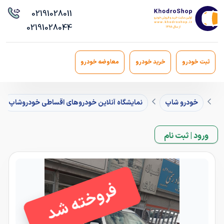
021
91028011
021
91028044
ثبت خودرو
خرید خودرو
معاوضه خودرو
خودرو شاپ
نمایشگاه آنلاین خودروهای اقساطی خودروشاپ
ورود | ثبت نام
فروخته شد