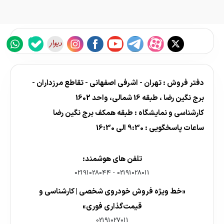
دفتر فروش : تهران - اشرفی اصفهانی - تقاطع مرزداران -
برج نگین رضا ، طبقه 16 شمالی، واحد 1602
کارشناسی و نمایشگاه : طبقه همکف برج نگین رضا
ساعات پاسخگویی : 9:30 الی 16:30
تلفن های هوشمند:
02191028044
-
02191028011
«خط ویژه فروش خودروی شخصی | کارشناسی و
قیمت‌گذاری فوری»
02191027011