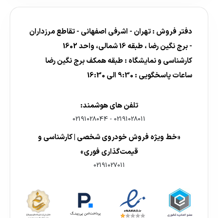
دفتر فروش : تهران - اشرفی اصفهانی - تقاطع مرزداران
- برج نگین رضا ، طبقه 16 شمالی، واحد 1602
کارشناسی و نمایشگاه : طبقه همکف برج نگین رضا
ساعات پاسخگویی : 9:30 الی 16:30
تلفن های هوشمند:
02191028044
-
02191028011
«خط ویژه فروش خودروی شخصی | کارشناسی و
قیمت‌گذاری فوری»
02191027011