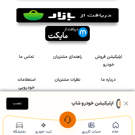
اپلیکیشن فروش
راهنمای مشتریان
تماس ما
خودرو
درباره ما
نظرات مشتریان
استعلامات
خودرویی
سرمایه گذاری در
رضایت مشتریان
اپلیکیشن خودرو شاپ
نصب
خودرو
Copyright © 2005-2026
Khodroshop.ir
خانه
حساب کاربری
ثبت خودرو
نمایشگاه