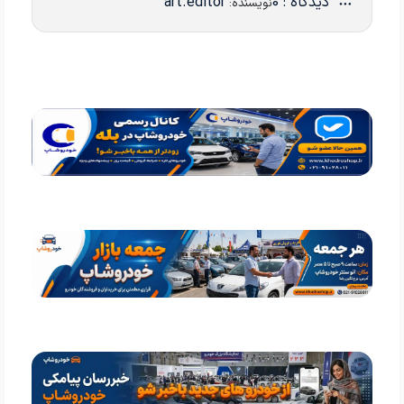
دیدگاه : 0
art.editor
نویسنده: