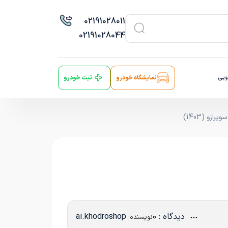
021
91028011
021
91028044
ویی
نمایشگاه خودرو
ثبت خودرو
و (1403)
دیدگاه : 0
ai.khodroshop
نویسنده: