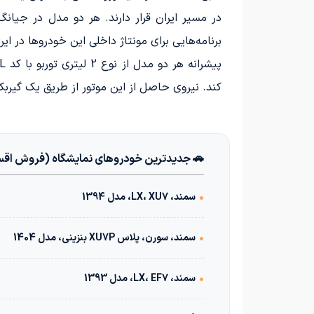
در مسیر ایران قرار دارند. هر دو مدل در جیانگ
برنامه‌هایی برای مونتاژ داخلی این خودروها در ای
کند. نیروی حاصل از این موتور از طریق یک گیربکس 8 سرعته اتوماتیک به چرخ‌ها منتقل م
🚗 جدیدترین خودروهای نمایشگاه (فروش اق
•
سمند، LX، XU7، مدل 1394
•
سمند، سورن، پلاس XU7P بنزینی، مدل 1404
•
سمند، LX، EF7، مدل 1393