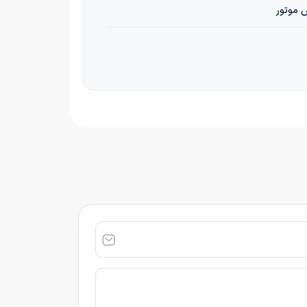
س موتور