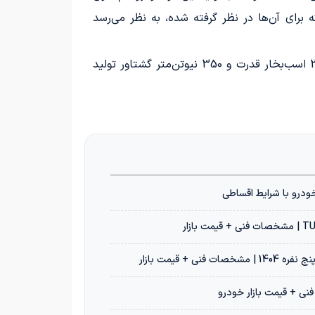
 برای آن‌ها در نظر گرفته شده، به نظر می‌رسد
پیشرانه هر دو مدل از نوع 2 لیتری توربو با کد JX4G20A6L بوده و عملکردی مشابه دارند. این پیشرانه قادر است 217 اسب‌بخار قدرت و 350 نیوتن‌متر گشتاور تولید