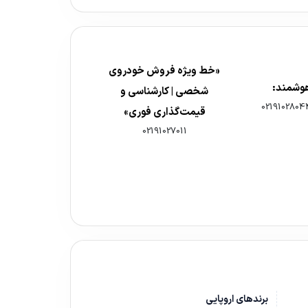
«خط ویژه فروش خودروی
هوشمند:
شخصی | کارشناسی و
0219102804
قیمت‌گذاری فوری»
02191027011
برندهای اروپایی