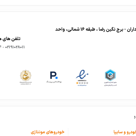
دفتر فروش : تهران - اشرفی اصفهانی - تقاطع مرزداران - برج نگین رضا ، طبقه 16 شمالی، واحد
تلفن های 
4
-
02191028011
ودرو و سایپا
خودروهای مونتاژی