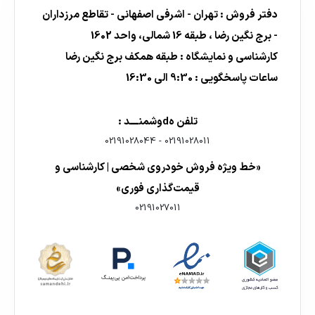
دفتر فروش : تهران - اشرفی اصفهانی - تقاطع مرزداران
- برج نگین رضا ، طبقه 16 شمالی، واحد 1602
کارشناسی و نمایشگاه : طبقه همکف برج نگین رضا
ساعات پاسخگویی : 9:30 الی 16:30
تلفن هdوشمنــــد :
02191028044
-
02191028011
«خط ویژه فروش خودروی شخصی | کارشناسی و
قیمت‌گذاری فوری»
02191027011