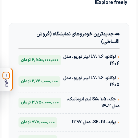
Explore freely!
🚗 جدیدترین خودروهای نمایشگاه (فروش
اقساطی)
•
لوکانو، L7، 1.6 لیتر توربو، مدل
6,550,000,000 تومان
1404
!
•
لوکانو، L7، 1.6 لیتر توربو، مدل
6,760,000,000 تومان
اعلان
1405
•
جک، S5، 1.5 لیتر اتوماتیک،
3,750,000,000 تومان
مدل 1402
•
پراید، 111، SE، مدل 1397
775,000,000 تومان