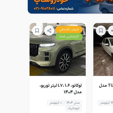
فروش اقساطی
کارشناسی شده
پژو 207i دنده‌ای TU5 مدل
لوکانو، L7، 1.6 لیتر توربو،
مدل 1404
متر
مدل 1404
0 کیلومتر
اتوماتیک