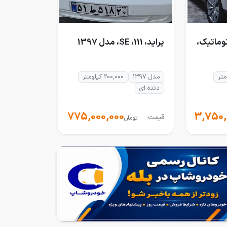
 لیتر اتوماتیک،
پراید، 111، SE، مدل 1397
مدل 1397
200,000 کیلومتر
دنده ای
775,000,000
3,750,
قیمت:
تومان