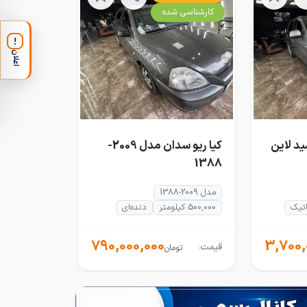
کارشناسی شده
!
اعلان
وبیشی ASX مید لاین
کیا ریو سدان مدل 2009-
1388
مدل 2009-1388
اتیک
500,000 کیلومتر
دنده‌ای
790,000,000
3,700,
قیمت:
تومان