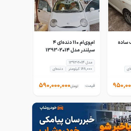
 هاچبک ساده
ام‌وی‌ام 110 دنده‌ای ۴
سیلندر مدل 2014-1393
مدل 2014-1393
ای
168,000 کیلومتر
دنده‌ای
590,000,000
950,00
قیمت:
تومان