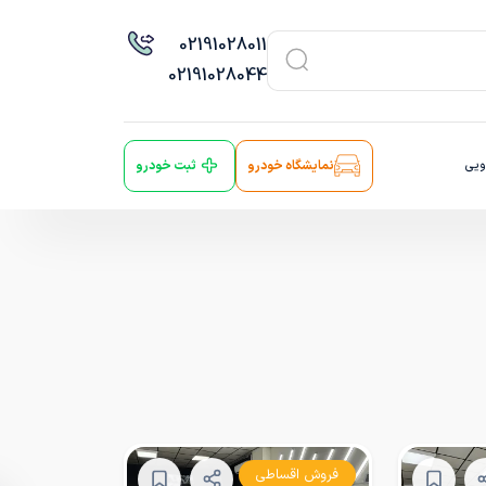
021
91028011
021
91028044
ویی
نمایشگاه خودرو
ثبت خودرو
فروش اقساطی