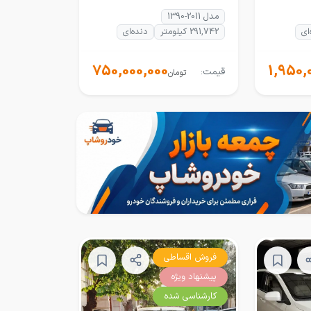
مدل 2011-1390
ای
291,742 کیلومتر
دنده‌ای
750,000,000
1,950,
قیمت:
تومان
فروش اقساطی
پیشنهاد ویژه
کارشناسی شده