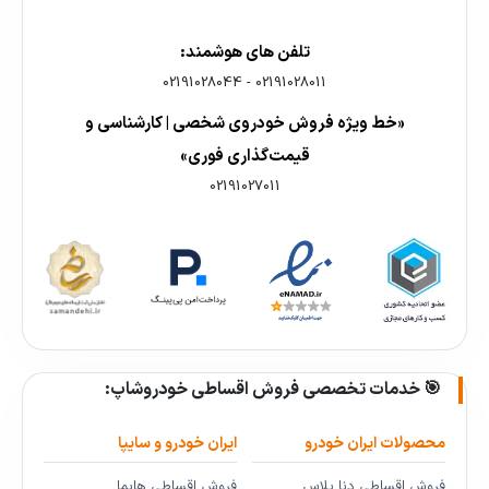
تلفن های هوشمند:
02191028044
-
02191028011
«خط ویژه فروش خودروی شخصی | کارشناسی و
قیمت‌گذاری فوری»
02191027011
🎯 خدمات تخصصی فروش اقساطی خودروشاپ:
محصولات ایران خودرو
ایران خودرو و سایپا
فروش اقساطی دنا پلاس
فروش اقساطی هایما