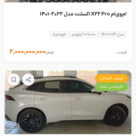
ام‌وی‌ام X22 Pro اکسلنت مدل 2022-1401
مدل 2022-1401
109,000 کیلومتر
اتوماتیک
2,000,000,000
قیمت:
تومان
فروش اقساطی
کارشناسی شده