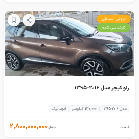
فروش اقساطی
کارشناسی شده
رنو کپچر مدل 2016-1395
مدل 2016-1395
130,000 کیلومتر
اتوماتیک
2,800,000,000
قیمت:
تومان