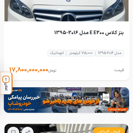
بنز کلاس E E200 مدل 2016-1395
مدل 2016-1395
75,000 کیلومتر
اتوماتیک
17,800,000,000
قیمت:
تومان
!
اعلان
فروش اقساطی