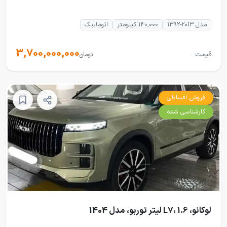
مدل 2013-1392
140,000 کیلومتر
اتوماتیک
3,700,000,000
قیمت:
تومان
فروش اقساطی
کارشناسی شده
لوکانو، L7، 1.6 لیتر توربو، مدل 1404