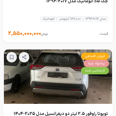
جک S5 اتوماتیک مدل 2017-1396
مدل 2017-1396
187,000 کیلومتر
اتوماتیک
2,550,000,000
قیمت:
تومان
فروش اقساطی
پیشنهاد ویژه
کارشناسی شده
تویوتا راوفور 2.5 لیتر دو دیفرانسیل مدل 2025-1404