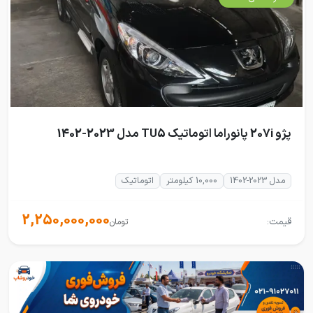
پژو 207i پانوراما اتوماتیک TU5 مدل 2023-1402
مدل 2023-1402
10,000 کیلومتر
اتوماتیک
2,250,000,000
قیمت:
تومان