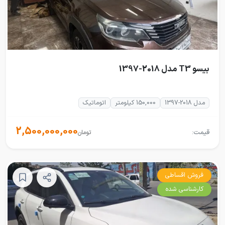
بیسو T3 مدل 2018-1397
مدل 2018-1397
150,000 کیلومتر
اتوماتیک
2,500,000,000
قیمت:
تومان
فروش اقساطی
کارشناسی شده