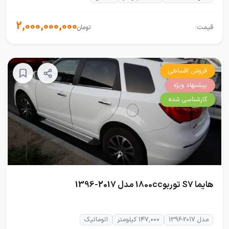
2,000,000,000
قیمت:
تومان
فروش اقساطی
پیشنهاد ویژه
کارشناسی شده
هایما S7 توربو1800cc مدل 2017-1396
مدل 2017-1396
147,000 کیلومتر
اتوماتیک