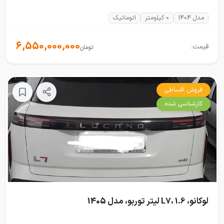
مدل 1404
0 کیلومتر
اتوماتیک
6,550,000,000
قیمت:
تومان
فروش اقساطی
کارشناسی شده
لوکانو، L7، 1.6 لیتر توربو، مدل 1405