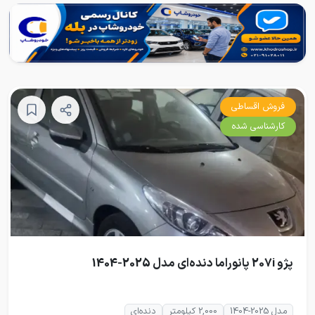
فروش اقساطی
کارشناسی شده
پژو 207i پانوراما دنده‌ای مدل 2025-1404
مدل 2025-1404
2,000 کیلومتر
دنده‌ای