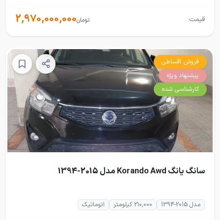
2,970,000,000
قیمت:
تومان
فروش اقساطی
پیشنهاد ویژه
کارشناسی شده
سانگ یانگ Korando Awd مدل 2015-1394
مدل 2015-1394
210,000 کیلومتر
اتوماتیک