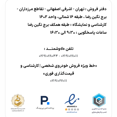
دفتر فروش : تهران - اشرفی اصفهانی - تقاطع مرزداران -
برج نگین رضا ، طبقه 16 شمالی، واحد 1602
کارشناسی و نمایشگاه : طبقه همکف برج نگین رضا
ساعات پاسخگویی : 9:30 الی 16:30
تلفن هdوشمنــــد :
02191028044
-
02191028011
«خط ویژه فروش خودروی شخصی | کارشناسی و
قیمت‌گذاری فوری»
02191027011