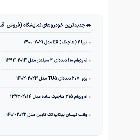
🚗 جدیدترین خودروهای نمایشگاه (فروش اق
•
تیبا 2 (هاچبک) EX مدل 2021-1400
•
ام‌وی‌ام 110 دنده‌ای ۴ سیلندر مدل 2014-1393
•
پژو 207i دنده‌ای TU5 مدل 2023-1402
•
ام‌وی‌ام 315 هاچبک ساده مدل 2014-1393
•
وانت نیسان پیکاپ تک کابین مدل 2022-1401