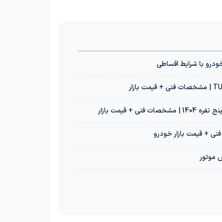
س موتور