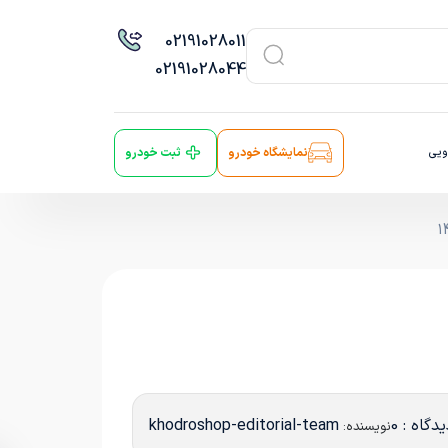
021
91028011
021
91028044
ویی
نمایشگاه خودرو
ثبت خودرو
دگاه : 0
khodroshop-editorial-team
نویسنده: