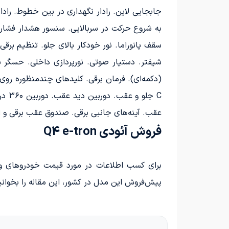
جابجایی لاین. رادار نگهداری در بین خطوط. راد
(دکمه‌ای). فرمان برقی. کلیدهای چندمنظوره روی ف
C جل
عقب. آینه‌های جانبی برقی. صندوق عقب برقی و ام
فروش آئودی Q4 e-tron
پیش‌فروش این مدل در کشور، این مقاله را بخوانی