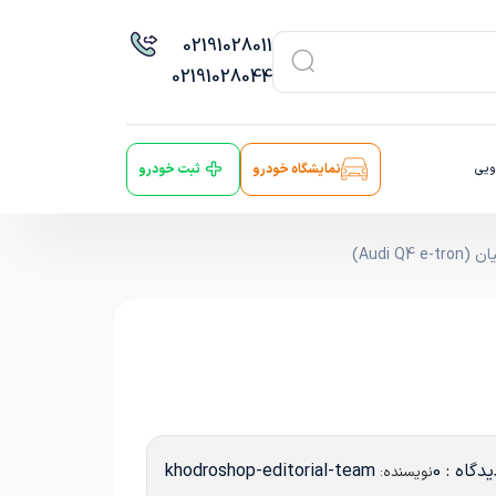
021
91028011
021
91028044
ویی
نمایشگاه خودرو
ثبت خودرو
دگاه : 0
khodroshop-editorial-team
نویسنده: