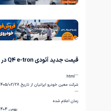
قیمت جدید آئودی Q4 e-tron در سال 1405
```html
شرکت معین خودرو ایرانیان از تاریخ 1405/02/28 به‌روزرسانی جدیدی برای قیمت آئودی Q4 ای‌ترون وارداتی را بر اساس جدول زیر ارائه داده است:
```
زمان اعلام شده
بهمن 1404