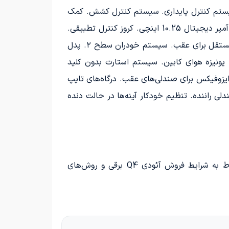
. سیستم کنترل پایداری. سیستم کنترل کشش. کمک
به شروع حرکت در سربالایی. سنسور هشدار فشار باد لاستیک‌ها. سیستم ورود بدون کلید. نمایشگر 11.6 اینچی. پشت آمپر دیجیتال 10.25 اینچی. کروز کنترل تطبیقی.
سقف پانوراما. نور خودکار بالای جلو. تنظیم برقی صندلی‌های جلو. سیستم تهویه با دو کانال در جلو. سیستم تهویه مستقل برای عقب. سیستم خودران سطح ۲. پدل
حیط. حسگر باران. سیستم صوتی با ۸ بلندگو. سیستم تصفیه یونیزه هوای کابین. سیستم استارت بدون کلید
ت ایزوفیکس برای صندلی‌های عقب. درگاه‌های تایپ
فظه تنظیمات صندلی راننده. تنظیم خودکار آینه‌ها در حالت دنده
برای کسب اطلاعات در مورد قیمت خودروهای وارداتی از شرکت معین خودرو و همچنین برای دریافت جزئیات مربوط به شرایط فروش آئودی Q4 برقی و روش‌های