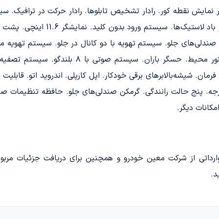
ار نمایش نقطه کور. رادار تشخیص تابلوها. رادار حرکت در ترافیک
شیفتر. دستیار صوتی. نورپردازی داخلی. حسگر نور م
رمان. شیشه‌بالابرهای برقی خودکار. اپل کارپلی. اندروید اتو. قابلی
و و عقب. دوربین دید عقب. دوربین ۳۶۰ درجه. پنج حالت رانندگی. گرمکن صندلی‌های جلو. حا
کانات دیگر.
د.