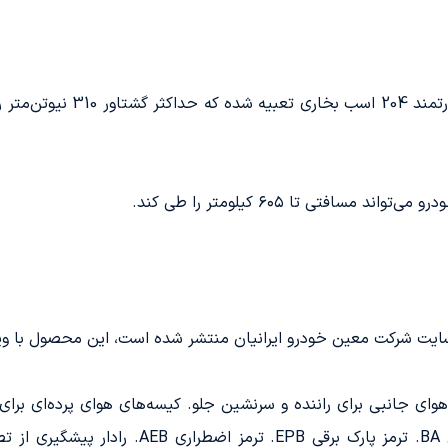
در نسخه کاملاً الکتریکی آئودی
سایت شرکت معین خودرو ایرانیان منتشر شده است، این محصول با ویژگ
الکترونیکی نیروی ترمز EBD. ترمز با قدرت کمکی A