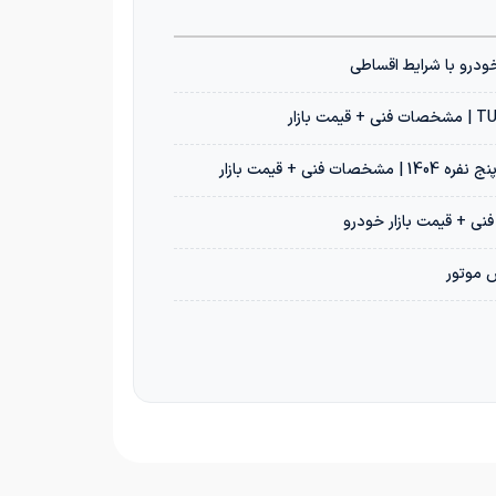
س موتور