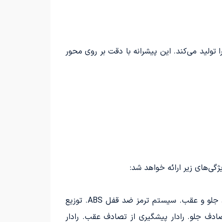
 Q4، یک موتور قدرتمند 204 اسب بخاری تعبیه شده که حداکثر گشتاور 310 نیوتن‌متر را تولید می‌کند. این پیشرانه با دقت بر روی محور
ی‌های زیر ارائه خواهد شد:
کیسه هوای جلو برای راننده و مسافر. کیسه‌های هوای جانبی برای راننده و سرنشین جلو. کیسه‌های هوای پرده‌ای برای جلو و عقب. سیستم ترمز ضد قفل ABS. توزیع
B. ترمز پارک برقی EPB. ترمز اضطراری AEB. رادار پیشگیری از تصادف جلو. رادار پیشگیری از تصادف عقب. رادار