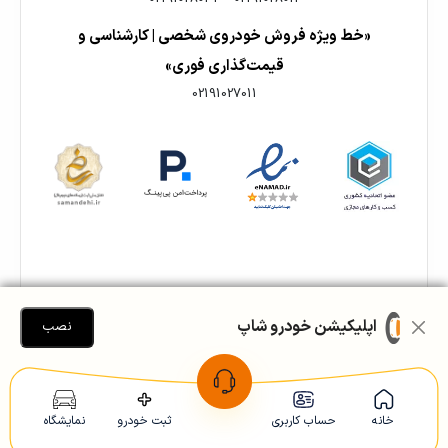
«خط ویژه فروش خودروی شخصی | کارشناسی و
قیمت‌گذاری فوری»
02191027011
اپلیکیشن خودرو شاپ
نصب
🎯 خدمات تخصصی فروش اقساطی خودروشاپ:
محصولات ایران خودرو
ایران خودرو و سایپا
خانه
حساب کاربری
ثبت خودرو
نمایشگاه