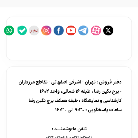
دفتر فروش : تهران - اشرفی اصفهانی - تقاطع مرزداران
- برج نگین رضا ، طبقه 16 شمالی، واحد 1602
کارشناسی و نمایشگاه : طبقه همکف برج نگین رضا
ساعات پاسخگویی : 9:30 الی 16:30
تلفن هdوشمنــــد :
02191028044
-
02191028011