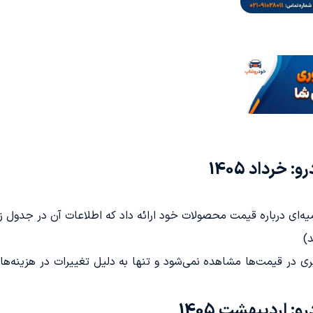
رداد 1405
)
اردیبهشت 1405