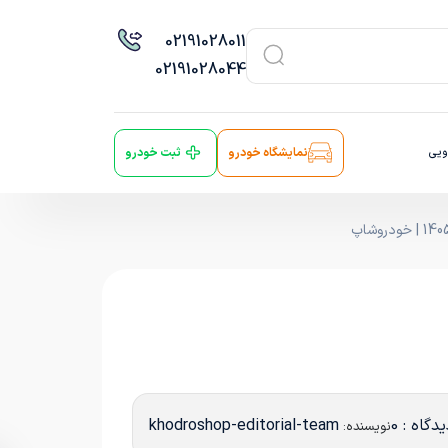
021
91028011
021
91028044
ویی
نمایشگاه خودرو
ثبت خودرو
دگاه : 0
khodroshop-editorial-team
نویسنده: