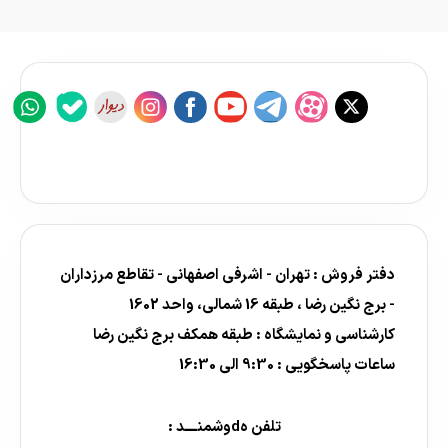
دفتر فروش : تهران - اشرفی اصفهانی - تقاطع مرزداران
- برج نگین رضا ، طبقه 16 شمالی، واحد 1602
کارشناسی و نمایشگاه : طبقه همکف برج نگین رضا
ساعات پاسخگویی : 9:30 الی 16:30
تلفن هdوشمنــــد :