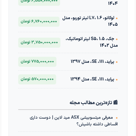
6,550,000,000 تومان
1404
•
لوکانو، L7، 1.6 لیتر توربو، مدل
6,760,000,000 تومان
1405
•
جک، S5، 1.5 لیتر اتوماتیک،
3,750,000,000 تومان
مدل 1402
•
پراید، 111، SE، مدل 1397
775,000,000 تومان
•
پراید، 111، SE، مدل 1394
570,000,000 تومان
📰 تازه‌ترین مطالب مجله
•
معرفی میتسوبیشی ASX مید لاین | دوست داری
اقساطی داشته باشیش؟