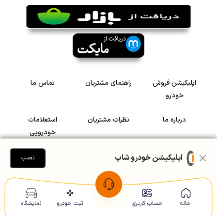
اپلیکیشن فروش
راهنمای مشتریان
تماس ما
خودرو
درباره ما
نظرات مشتریان
استعلامات
خودرویی
سرمایه گذاری در
رضایت مشتریان
اپلیکیشن خودرو شاپ
نصب
خودرو
Copyright © 2005-2026
Khodroshop.ir
خانه
حساب کاربری
ثبت خودرو
نمایشگاه