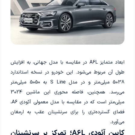
ابعاد متمایز A6L در مقایسه با مدل جهانی، به افزایش
طول آن مربوط می‌شود. این خودرو در نسخه استاندارد
5038 میلی‌متر و در مدل S Line به 5050 میلی‌متر
می‌رسد. همچنین، فاصله محوری این ماشین 3024
میلی‌متر است که در مقایسه با مدل معمولی آئودی A6،
فضای گسترده‌تری را برای سرنشینان عقب به ارمغان
می‌آورد.
کابین آئودی A6L؛ تمرکز بر سرنشینان