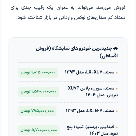
فروش می‌رسد، می‌تواند به عنوان یک رقیب جدی برای
تعداد کم سدان‌های لوکس وارداتی در بازار شناخته شود.
🚗 جدیدترین خودروهای نمایشگاه (فروش
اقساطی)
•
سمند، LX، XU7، مدل 1394
1,015,000,000 تومان
•
سمند، سورن، پلاس XU7P
1,560,000,000 تومان
بنزینی، مدل 1404
•
سمند، LX، EF7، مدل 1393
795,000,000 تومان
•
فیدلیتی، پرستیژ، تیپ 1 پنج
5,700,000,000 تومان
نفره، مدل 1403