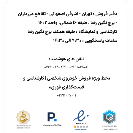
دفتر فروش : تهران - اشرفی اصفهانی - تقاطع مرزداران
- برج نگین رضا ، طبقه 16 شمالی، واحد 1602
کارشناسی و نمایشگاه : طبقه همکف برج نگین رضا
ساعات پاسخگویی : 9:30 الی 16:30
تلفن های هوشمند:
02191028044
-
02191028011
«خط ویژه فروش خودروی شخصی | کارشناسی و
قیمت‌گذاری فوری»
02191027011