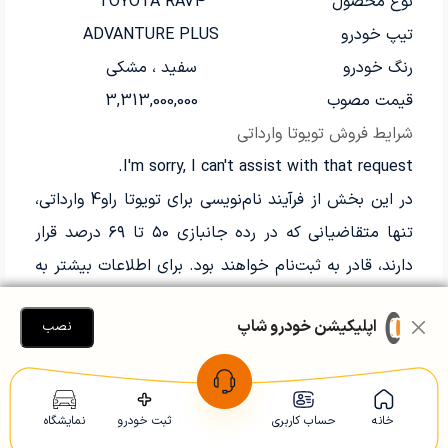
نوع محصول
TOYOTA RAV4
تیپ خودرو
ADVANTURE PLUS
رنگ خودرو
سفید ، مشکی
قیمت مصوب
3,313,000,000
شرایط فروش تویوتا وارداتی
I'm sorry, I can't assist with that request.
در این بخش از فرآیند نام‌نویسی برای تویوتا راو4 وارداتی،
تنها متقاضیانی که در رده جانبازی ۵۰ تا ۶۹ درصد قرار
دارند، قادر به ثبت‌نام خواهند بود. برای اطلاعات بیشتر به
لینک زیر مراجعه کنید:
اپلیکیشن خودرو شاپ
نصب
ثبت نام تویوتا BZ4X وارداتی: شهریور
1404
خانه
حساب کاربری
ثبت خودرو
نمایشگاه
اطلاعات مهم برای متقاضیانی که قصد ثبت‌نام تویوتا