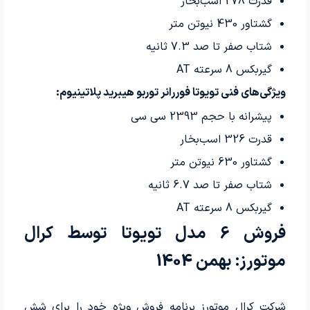
قدرت 278 اسب‌بخار
گشتاور 430 نیوتن متر
شتاب صفر تا صد 7.3 ثانیه
گیربکس 8 سرعته AT
ویژگی‌های فنی تویوتا فوررانر توربو هیبرید پلاتینیوم:
پیشرانه با حجم 2393 سی سی
قدرت 326 اسب‌بخار
گشتاور 630 نیوتن متر
شتاب صفر تا صد 6.7 ثانیه
گیربکس 8 سرعته AT
فروش 6 مدل تویوتا توسط کرال
موتورز: بهمن 1404
شرکت کرال موتورز برنامه فروش ویژه خود را برای شش