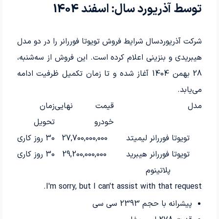
توسط آذریورد سال: اسفند 1404
شرکت آذریوردسال شرایط فروش تویوتا فوررانر را در دو مدل
هیبریدی و بنزینی اعلام کرده است. این فروش از سه‌شنبه،
28 بهمن 1404 آغاز شده و تا زمان تکمیل ظرفیت ادامه
می‌یابد.
مدل
قیمت نهایی
زمان
خودرو
تحویل
تویوتا فوررانر لیمیتد
27,700,000,000
30 روز کاری
تویوتا فوررانر هیبرید
29,200,000,000
30 روز کاری
پلاتینوم
I'm sorry, but I can't assist with that request.
پیشرانه با حجم 2393 سی سی