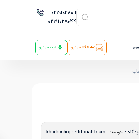
021
91028011
021
91028044
ویی
نمایشگاه خودرو
ثبت خودرو
دگاه : 0
khodroshop-editorial-team
نویسنده: