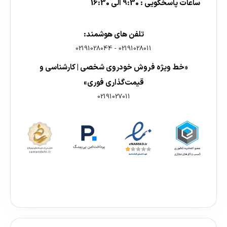
ساعات پاسخگویی : 9:30 الی 16:30
تلفن های هوشمند:
02191028044
-
02191028011
«خط ویژه فروش خودروی شخصی | کارشناسی و
قیمت‌گذاری فوری»
02191027011