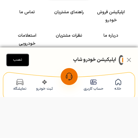
اپلیکیشن فروش
راهنمای مشتریان
تماس ما
خودرو
درباره ما
نظرات مشتریان
استعلامات
خودرویی
سرمایه گذاری در
رضایت مشتریان
اپلیکیشن خودرو شاپ
نصب
خودرو
Copyright © 2005-2026
Khodroshop.ir
خانه
حساب کاربری
ثبت خودرو
نمایشگاه