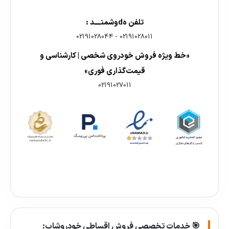
تلفن هdوشمنــــد :
02191028044
-
02191028011
«خط ویژه فروش خودروی شخصی | کارشناسی و
قیمت‌گذاری فوری»
02191027011
🎯 خدمات تخصصی فروش اقساطی خودروشاپ: