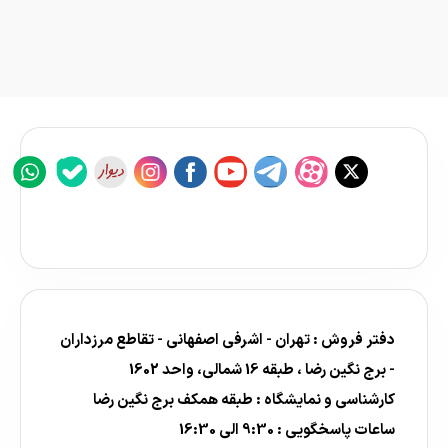
دفتر فروش : تهران - اشرفی اصفهانی - تقاطع مرزداران
- برج نگین رضا ، طبقه 16 شمالی، واحد 1602
کارشناسی و نمایشگاه : طبقه همکف برج نگین رضا
ساعات پاسخگویی : 9:30 الی 16:30