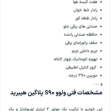
هفت کیسه هوا
رادار خط خوان
رادار نقطه کور
صندلی های برقی جلو
حافظه صندلی راننده
سقف پانورامای برقی
تریم داخلی چرم
تهویه اتوماتیک چهار کاناله
کروز کنترل تطبیقی
دوربین
۳۶۰
درجه
و ... .
مشخصات فنی ولوو S90 پلاگین هیبرید
این خودرو با ترکیب یک موتور 2 لیتری توربوشارژ و یک