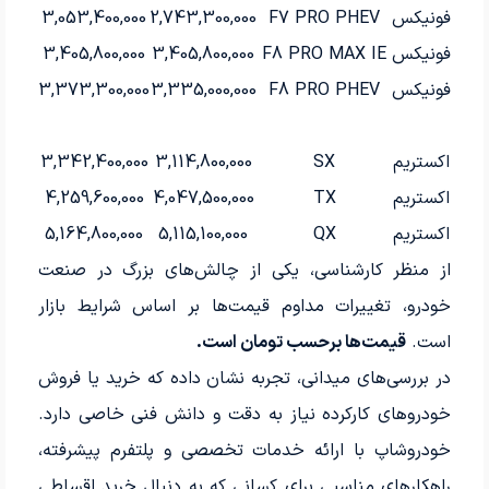
فونیکس
F7 PRO PHEV
2,743,300,000
3,053,400,000
فونیکس
F8 PRO MAX IE
3,405,800,000
3,405,800,000
فونیکس
F8 PRO PHEV
3,335,000,000
3,373,300,000
اکستریم
SX
3,114,800,000
3,342,400,000
اکستریم
TX
4,047,500,000
4,259,600,000
اکستریم
QX
5,115,100,000
5,164,800,000
از منظر کارشناسی، یکی از چالش‌های بزرگ در صنعت
خودرو، تغییرات مداوم قیمت‌ها بر اساس شرایط بازار
است.
قیمت‌ها برحسب تومان است.
در بررسی‌های میدانی، تجربه نشان داده که خرید یا فروش
خودروهای کارکرده نیاز به دقت و دانش فنی خاصی دارد.
خودروشاپ با ارائه خدمات تخصصی و پلتفرم پیشرفته،
راهکارهای مناسبی برای کسانی که به دنبال خرید اقساطی