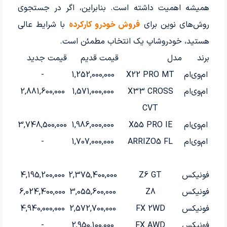
همیشه اهمیت داشته است. بنابراین، اگر در جستجوی
روش‌های نوین برای
فروش خودرو کارکرده
با شرایط عالی
هستید، خودروشاپ یک انتخاب مطمئن است.
برند
مدل
قیمت قدیم
قیمت جدید
ام‌وی‌ام
X22 PRO MT
1,252,000,000
-
ام‌وی‌ام
X33 CROSS
1,571,000,000
2,881,600,000
CVT
ام‌وی‌ام
X55 PRO IE
1,986,000,000
3,748,500,000
ام‌وی‌ام
ARRIZO5 FL
1,707,000,000
-
فونیکس
Z6 GT
2,375,400,000
4,195,200,000
فونیکس
Z8
3,055,600,000
6,024,400,000
فونیکس
FX 2WD
2,572,700,000
4,940,000,000
فونیکس
FX AWD
2,950,100,000
-