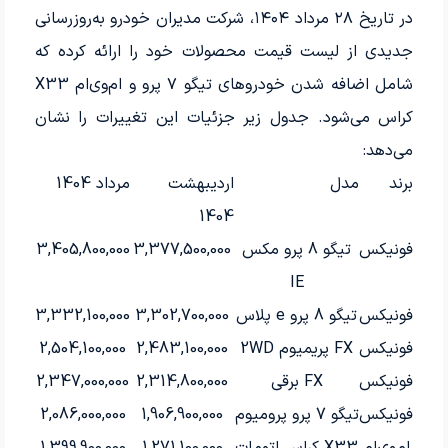
در تاریخ ۲۸ مرداد ۱۴۰۴، شرکت مدیران خودرو به‌روزرسانی
جدیدی از لیست قیمت محصولات خود را ارائه کرده که
شامل اضافه شدن خودروهای تیگو ۷ پرو و ام‌وی‌ام X33
کراس می‌شود. جدول زیر جزئیات این تغییرات را نشان
می‌دهد:
برند
مدل
اردیبهشت
مرداد 1404
1404
فونیکس
تیگو 8 پرو مکس
3,377,500,000
3,405,800,000
IE
فونیکس
تیگو 8 پرو e پلاس
3,302,700,000
3,332,100,000
فونیکس
FX پریمیوم 2WD
2,483,100,000
2,504,100,000
فونیکس
FX برقی
2,314,800,000
2,347,000,000
فونیکس
تیگو 7 پرو پرومیوم
1,906,900,000
2,086,000,000