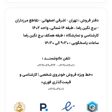
دفتر فروش : تهران - اشرفی اصفهانی - تقاطع مرزداران
- برج نگین رضا ، طبقه 16 شمالی، واحد 1602
کارشناسی و نمایشگاه : طبقه همکف برج نگین رضا
ساعات پاسخگویی : 9:30 الی 16:30
تلفن هdوشمنــــد :
02191028044
-
02191028011
«خط ویژه فروش خودروی شخصی | کارشناسی و
قیمت‌گذاری فوری»
02191027011