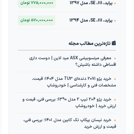
•
پراید، 111، SE، مدل 1397
775,000,000 تومان
•
پراید، 111، SE، مدل 1394
570,000,000 تومان
📰 تازه‌ترین مطالب مجله
•
معرفی میتسوبیشی ASX مید لاین | دوست داری
اقساطی داشته باشیش؟
•
خرید پژو 207i دنده‌ای TU3 مدل ۱۴۰۴؛ قیمت،
مشخصات فنی و کارشناسی | خودروشاپ
•
خرید پژو 206 تیپ 2 مدل 1390؛ بررسی فنی، قیمت و
ارزش خرید | خودروشاپ
•
خرید نیسان پیکاپ تک کابین مدل ۱۴۰۱؛ بررسی فنی،
قیمت و ارزش خرید