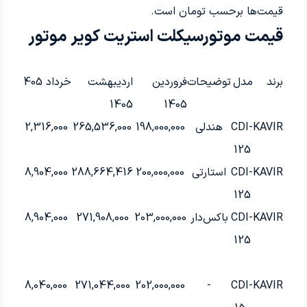
قیمت‌ها برحسب تومان است.
قیمت موتورسیکلت استریت کویر موتور
برند
مدل
توضیحات
فروردین
اردیبهشت
خرداد 1405
1405
1405
KAVIR
CDI-
هندلی
198,000,000
265,536,000
272,316,000
125
KAVIR
CDI-
استارتی
200,000,000
288,664,416
278,904,000
125
KAVIR
CDI-
باکس‌دار
203,000,000
271,908,000
278,904,000
125
278,040,000
271,044,000
202,000,000
-
CDI-
KAVIR