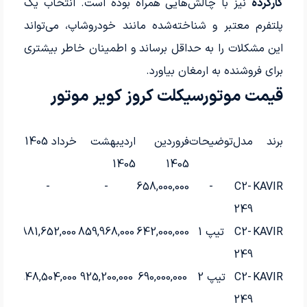
کارکرده
نیز با چالش‌هایی همراه بوده است. انتخاب یک
پلتفرم معتبر و شناخته‌شده مانند خودروشاپ، می‌تواند
این مشکلات را به حداقل برساند و اطمینان خاطر بیشتری
برای فروشنده به ارمغان بیاورد.
قیمت موتورسیکلت کروز کویر موتور
برند
مدل
توضیحات
فروردین
اردیبهشت
خرداد 1405
1405
1405
-
-
658,000,000
-
C2-
KAVIR
249
KAVIR
C2-
تیپ 1
642,000,000
859,968,000
881,652,000
249
KAVIR
C2-
تیپ 2
690,000,000
925,200,000
948,504,000
249