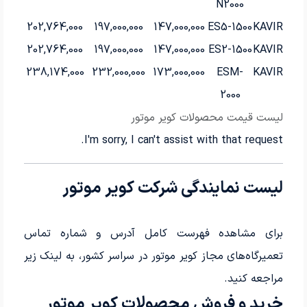
N2000
202,764,000
197,000,000
147,000,000
ES5-1500
KAVIR
202,764,000
197,000,000
147,000,000
ES2-1500
KAVIR
238,174,000
232,000,000
173,000,000
ESM-
KAVIR
2000
لیست قیمت محصولات کویر موتور
I'm sorry, I can't assist with that request.
لیست نمایندگی شرکت کویر موتور
برای مشاهده فهرست کامل آدرس و شماره تماس
تعمیرگاه‌های مجاز کویر موتور در سراسر کشور، به لینک زیر
مراجعه کنید.
خرید و فروش محصولات کویر موتور