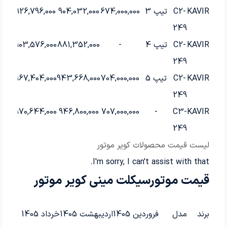
KAVIR
C2-
تیپ 3
674,000,000
904,032,000
926,796,000
249
KAVIR
C2-
تیپ 4
-
881,352,000
903,576,000
249
KAVIR
C2-
تیپ 5
704,000,000
943,668,000
967,404,000
249
970,644,000
946,800,000
707,000,000
-
C3-
KAVIR
249
لیست قیمت محصولات کویر موتور
I'm sorry, I can't assist with that.
قیمت موتورسیکلت مینی کویر موتور
برند
مدل
فروردین 1405
اردیبهشت 1405
خرداد 1405