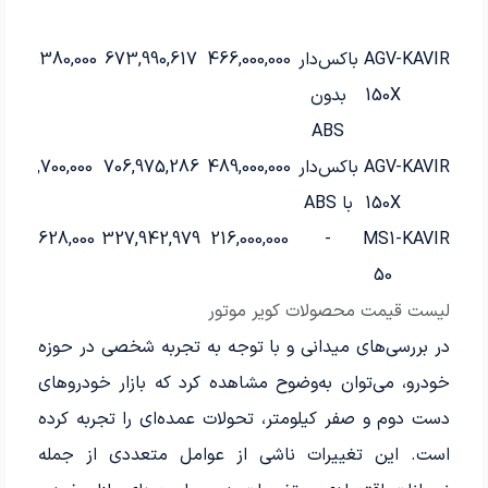
KAVIR
AGV-
باکس‌دار
466,000,000
673,990,617
640,380,000
150X
بدون
ABS
KAVIR
AGV-
باکس‌دار
489,000,000
706,975,286
671,700,000
150X
با ABS
311,628,000
327,942,979
216,000,000
-
MS1-
KAVIR
50
لیست قیمت محصولات کویر موتور
در بررسی‌های میدانی و با توجه به تجربه شخصی در حوزه
خودرو، می‌توان به‌وضوح مشاهده کرد که بازار خودروهای
دست دوم و صفر کیلومتر، تحولات عمده‌ای را تجربه کرده
است. این تغییرات ناشی از عوامل متعددی از جمله