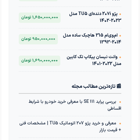
•
پژو 207i دنده‌ای TU5 مدل
1,650,000,000 تومان
2023-1402
•
ام‌وی‌ام 315 هاچبک ساده مدل
950,000,000 تومان
2014-1393
•
وانت نیسان پیکاپ تک کابین
1,690,000,000 تومان
مدل 2022-1401
📰 تازه‌ترین مطالب مجله
•
بررسی پراید 111 SE با معرفی خرید خودرو با شرایط
اقساطی
•
معرفی و خرید پژو 207 اتوماتیک TU5 | مشخصات فنی
+ قیمت بازار