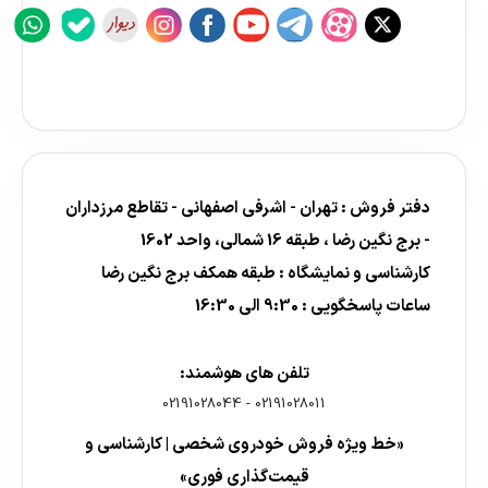
دفتر فروش : تهران - اشرفی اصفهانی - تقاطع مرزداران
- برج نگین رضا ، طبقه 16 شمالی، واحد 1602
کارشناسی و نمایشگاه : طبقه همکف برج نگین رضا
ساعات پاسخگویی : 9:30 الی 16:30
تلفن های هوشمند:
02191028044
-
02191028011
«خط ویژه فروش خودروی شخصی | کارشناسی و
قیمت‌گذاری فوری»