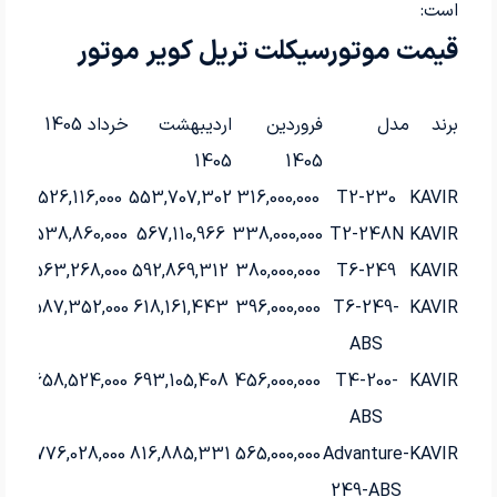
است:
قیمت موتورسیکلت تریل کویر موتور
برند
مدل
فروردین
اردیبهشت
خرداد 1405
1405
1405
526,116,000
553,707,302
316,000,000
T2-230
KAVIR
538,860,000
567,110,966
338,000,000
T2-248N
KAVIR
563,268,000
592,869,312
380,000,000
T6-249
KAVIR
587,352,000
618,161,443
396,000,000
T6-249-
KAVIR
ABS
658,524,000
693,105,408
456,000,000
T4-200-
KAVIR
ABS
776,028,000
816,885,331
565,000,000
Advanture-
KAVIR
249-ABS