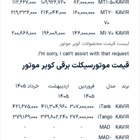
112,667,000
109,926,720
82,000,000
MT1-50
KAVIR
219,336,000
214,044,000
160,000,000
MT2-
KAVIR
70
200,868,000
196,008,000
146,000,000
M1-70
KAVIR
لیست قیمت محصولات کویر موتور
I'm sorry, I can't assist with that request.
قیمت موتورسیکلت برقی کویر موتور
برند
مدل
فروردین
اردیبهشت
خرداد 1405
1405
1405
421,675,000
411,304,960
307,000,000
iTank
KAVIR
379,169,000
369,802,240
276,000,000
iTango
KAVIR
-
-
-
MAD
KAVIR
-
-
-
MAD-
KAVIR