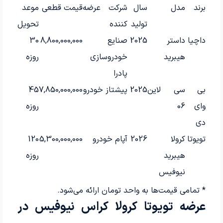
برند
مدل
سال
شرکت عرضه
قیمت قطعی
موعد
تولید
کننده
تحویل
داچیا
داستر
2025
صنایع
8,800,000,000
30
هیبرید
خودروسازی
روزه
پادرا
بی
سی لاین
2025
پیشتاز خودرو
7,850,000,000
45
وای
06
روزه
دی
تویوتا
کرولا
2026
آپام خودرو
5,300,000,000
120
هیبرید
روزه
نیوفیس
* تمامی قیمت‌ها به واحد تومان ارائه می‌شود.
عرضه تویوتا کرولا کراس نیوفیس در