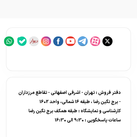
دفتر فروش : تهران - اشرفی اصفهانی - تقاطع مرزداران
- برج نگین رضا ، طبقه 16 شمالی، واحد 1602
کارشناسی و نمایشگاه : طبقه همکف برج نگین رضا
ساعات پاسخگویی : 9:30 الی 16:30