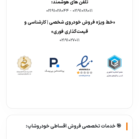
تلفن های هوشمند:
02191028044
-
02191028011
«خط ویژه فروش خودروی شخصی | کارشناسی و
قیمت‌گذاری فوری»
02191027011
🎯 خدمات تخصصی فروش اقساطی خودروشاپ: