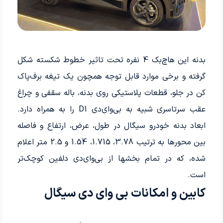
بدنه این هاچ‌بک 4 نفره تحت تاثیر خطوط شکسته شکل
گرفته و برخی موارد قابل توجه همچون یک تیغه برف­‌پاک
کن در جلو، قطعات پلاستیکی روی بدنه، باله سقفی و چراغ
عقب سرتاسری شبیه به بی‌وای‌دی D1 را به همراه دارد.
ابعاد بدنه خودرو سیگال در طول، عرض، ارتفاع و فاصله
بین محورها به ترتیب 3.78، 1.715، 1.54 و 2.5 متر اعلام
شده، که در تمام بخشها از بی‌وای‌دی دلفین کوچک‌تر
است.
کابین و امکانات بی وای دی سیگال