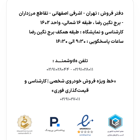
دفتر فروش : تهران - اشرفی اصفهانی - تقاطع مرزداران
- برج نگین رضا ، طبقه 16 شمالی، واحد 1602
کارشناسی و نمایشگاه : طبقه همکف برج نگین رضا
ساعات پاسخگویی : 9:30 الی 16:30
تلفن هdوشمنــــد :
02191028044
-
02191028011
«خط ویژه فروش خودروی شخصی | کارشناسی و
قیمت‌گذاری فوری»
02191027011