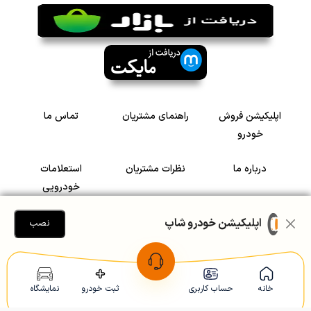
اپلیکیشن فروش
راهنمای مشتریان
تماس ما
خودرو
درباره ما
نظرات مشتریان
استعلامات
خودرویی
سرمایه گذاری در
رضایت مشتریان
اپلیکیشن خودرو شاپ
نصب
خودرو
Copyright © 2005-2026
Khodroshop.ir
خانه
حساب کاربری
ثبت خودرو
نمایشگاه