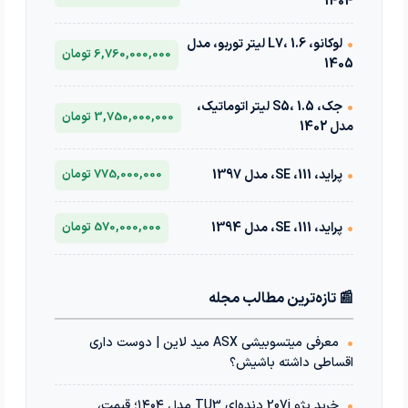
1404
•
لوکانو، L7، 1.6 لیتر توربو، مدل
6,760,000,000 تومان
1405
•
جک، S5، 1.5 لیتر اتوماتیک،
3,750,000,000 تومان
مدل 1402
•
پراید، 111، SE، مدل 1397
775,000,000 تومان
•
پراید، 111، SE، مدل 1394
570,000,000 تومان
📰 تازه‌ترین مطالب مجله
•
معرفی میتسوبیشی ASX مید لاین | دوست داری
اقساطی داشته باشیش؟
•
خرید پژو 207i دنده‌ای TU3 مدل ۱۴۰۴؛ قیمت،