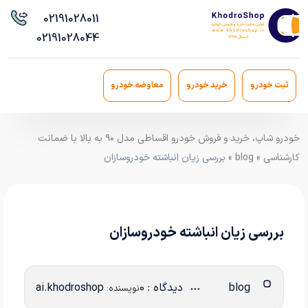
021
91028011
021
91028044
ثبت خودرو
خرید خودرو
معاوضه خودرو
خودرو شاپ، خرید و فروش خودرو اقساطی مدل ۹۰ به بالا با ضمانت
کارشناسی
»
blog
» بررسی زیان انباشته خودروسازان
بررسی زیان انباشته خودروسازان
blog
دیدگاه : 0
ai.khodroshop
نویسنده: