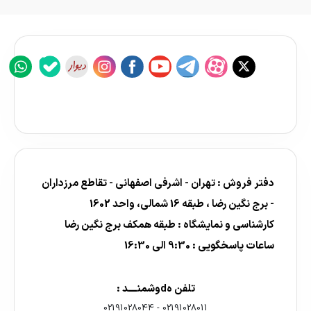
دفتر فروش : تهران - اشرفی اصفهانی - تقاطع مرزداران
- برج نگین رضا ، طبقه 16 شمالی، واحد 1602
کارشناسی و نمایشگاه : طبقه همکف برج نگین رضا
ساعات پاسخگویی : 9:30 الی 16:30
تلفن هdوشمنــــد :
02191028044
-
02191028011