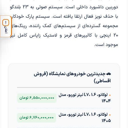
دوربین داشبورد داخلی است. سیستم صوتی به 23 بلندگو
با حذف نویز فعال ارتقا یافته است. سیستم پارک خودکار،
!
مجموعه گسترده‌ای از سیستم‌های کمک راننده، رینگ‌های
اعلان
20 اینچی با کالیپرهای قرمز و لاستیک زاپاس کامل نیز
موجود است.
🚗 جدیدترین خودروهای نمایشگاه (فروش
اقساطی)
•
لوکانو، L7، 1.6 لیتر توربو، مدل
6,550,000,000 تومان
1404
•
لوکانو، L7، 1.6 لیتر توربو، مدل
6,760,000,000 تومان
1405