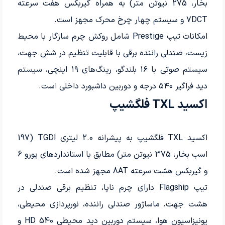
بخار، 275 نیوتن متر) به همراه گیربکس هفت سرعته
7DCT و سیستم چهار چرخ محرک مجهز است.
امکانات تیپ Prestige شامل روکش چرم سازگار با محیط
زیست، صندلی راننده برقی با قابلیت تنظیم در شش جهت،
سیستم صوتی با ۱۶ بلندگو، رینگ‌های ۱۹ اینچی، سیستم
دید فراگیر ۵۴۰ درجه و دوربین داشبورد داخلی است.
اکسید TXL فلگشیپ
اکسید TXL فلگشیپ به پیشرانه 2.0 لیتری TGDI (197
اسب بخار، 375 نیوتن متر) مطابق با استانداردهای یورو 6
و گیربکس هشت سرعته 8AT مجهز شده است.
تیپ Flagship دارای چرم ناپا، تنظیم برقی صندلی در
هشت جهت، ماساژور صندلی راننده، نورپردازی محیطی،
یونیزاسیون هوا، سیستم دوربین دید محیطی 540 HD و