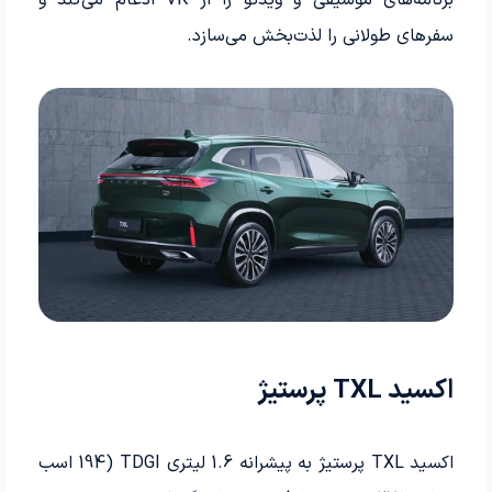
برنامه‌های موسیقی و ویدئو را از VK ادغام می‌کند و
سفرهای طولانی را لذت‌بخش می‌سازد.
اکسید TXL پرستیژ
اکسید TXL پرستیژ به پیشرانه 1.6 لیتری TDGI (194 اسب