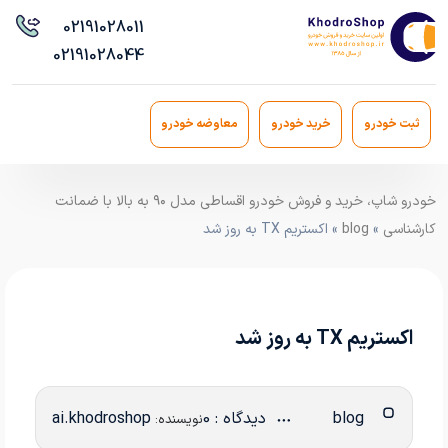
021
91028011
021
91028044
ثبت خودرو
خرید خودرو
معاوضه خودرو
خودرو شاپ، خرید و فروش خودرو اقساطی مدل ۹۰ به بالا با ضمانت
کارشناسی
»
blog
» اکستریم TX به روز شد
اکستریم TX به روز شد
blog
دیدگاه : 0
ai.khodroshop
نویسنده: