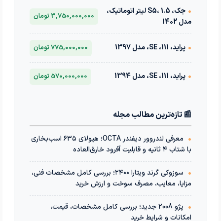
•
جک، S5، 1.5 لیتر اتوماتیک،
3,750,000,000 تومان
مدل 1402
•
پراید، 111، SE، مدل 1397
775,000,000 تومان
•
پراید، 111، SE، مدل 1394
570,000,000 تومان
📰 تازه‌ترین مطالب مجله
•
معرفی لندروور دیفندر OCTA؛ هیولای ۶۳۵ اسب‌بخاری
با شتاب ۴ ثانیه و قابلیت آفرود خارق‌العاده
•
سوزوکی گرند ویتارا ۲۴۰۰؛ بررسی کامل مشخصات فنی،
مزایا، معایب، مصرف سوخت و ارزش خرید
•
پژو 2008 جدید؛ بررسی کامل مشخصات، قیمت،
امکانات و شرایط خرید