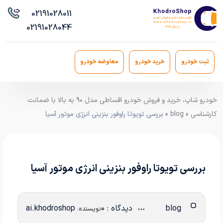
021
91028011
021
91028044
ثبت خودرو
خرید خودرو
معاوضه خودرو
خودرو شاپ، خرید و فروش خودرو اقساطی مدل ۹۰ به بالا با ضمانت
کارشناسی
»
blog
» بررسی تویوتا راوفور بنزینی انرژی موتور آسیا
بررسی تویوتا راوفور بنزینی انرژی موتور آسیا
blog
دیدگاه : 0
ai.khodroshop
نویسنده: