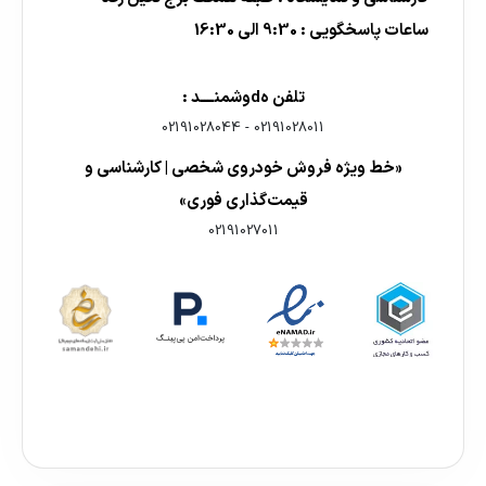
ساعات پاسخگویی : 9:30 الی 16:30
تلفن هdوشمنــــد :
02191028044
-
02191028011
«خط ویژه فروش خودروی شخصی | کارشناسی و
قیمت‌گذاری فوری»
02191027011