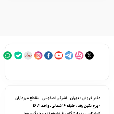
دفتر فروش : تهران - اشرفی اصفهانی - تقاطع مرزداران
- برج نگین رضا ، طبقه 16 شمالی، واحد 1602
کارشناسی و نمایشگاه : طبقه همکف برج نگین رضا