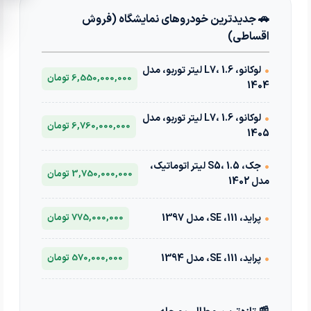
🚗 جدیدترین خودروهای نمایشگاه (فروش
اقساطی)
•
لوکانو، L7، 1.6 لیتر توربو، مدل
6,550,000,000 تومان
1404
•
لوکانو، L7، 1.6 لیتر توربو، مدل
6,760,000,000 تومان
1405
•
جک، S5، 1.5 لیتر اتوماتیک،
3,750,000,000 تومان
مدل 1402
•
پراید، 111، SE، مدل 1397
775,000,000 تومان
•
پراید، 111، SE، مدل 1394
570,000,000 تومان