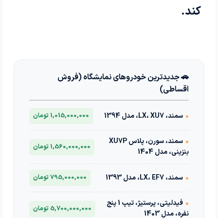
کند.
🚗 جدیدترین خودروهای نمایشگاه (فروش
اقساطی)
•
سمند، LX، XU7، مدل 1394
1,015,000,000 تومان
•
سمند، سورن، پلاس XU7P
1,560,000,000 تومان
بنزینی، مدل 1404
•
سمند، LX، EF7، مدل 1393
795,000,000 تومان
•
فیدلیتی، پرستیژ، تیپ 1 پنج
5,700,000,000 تومان
نفره، مدل 1403