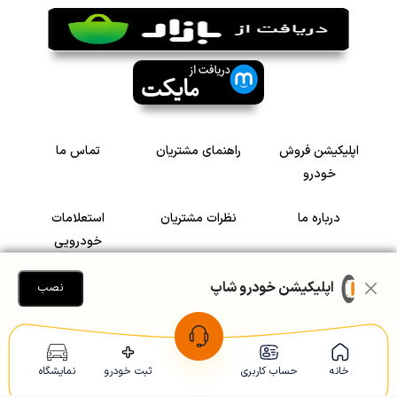
اپلیکیشن فروش
راهنمای مشتریان
تماس ما
خودرو
درباره ما
نظرات مشتریان
استعلامات
خودرویی
سرمایه گذاری در
رضایت مشتریان
اپلیکیشن خودرو شاپ
نصب
خودرو
Copyright © 2005-2026
Khodroshop.ir
خانه
حساب کاربری
ثبت خودرو
نمایشگاه