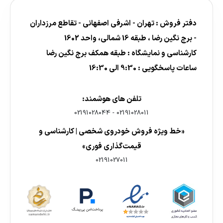
دفتر فروش : تهران - اشرفی اصفهانی - تقاطع مرزداران
- برج نگین رضا ، طبقه 16 شمالی، واحد 1602
کارشناسی و نمایشگاه : طبقه همکف برج نگین رضا
ساعات پاسخگویی : 9:30 الی 16:30
تلفن های هوشمند:
02191028044
-
02191028011
«خط ویژه فروش خودروی شخصی | کارشناسی و
قیمت‌گذاری فوری»
02191027011