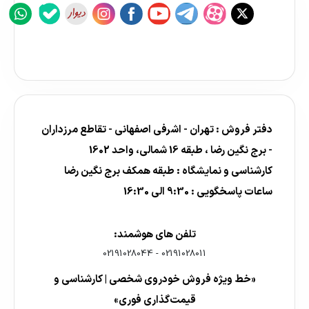
دفتر فروش : تهران - اشرفی اصفهانی - تقاطع مرزداران
- برج نگین رضا ، طبقه 16 شمالی، واحد 1602
کارشناسی و نمایشگاه : طبقه همکف برج نگین رضا
ساعات پاسخگویی : 9:30 الی 16:30
تلفن های هوشمند:
02191028044
-
02191028011
«خط ویژه فروش خودروی شخصی | کارشناسی و
قیمت‌گذاری فوری»