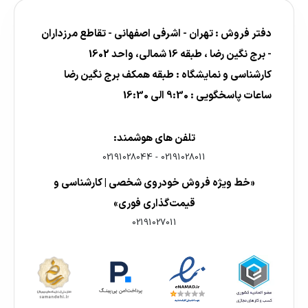
دفتر فروش : تهران - اشرفی اصفهانی - تقاطع مرزداران
- برج نگین رضا ، طبقه 16 شمالی، واحد 1602
کارشناسی و نمایشگاه : طبقه همکف برج نگین رضا
ساعات پاسخگویی : 9:30 الی 16:30
تلفن های هوشمند:
02191028044
-
02191028011
«خط ویژه فروش خودروی شخصی | کارشناسی و
قیمت‌گذاری فوری»
02191027011