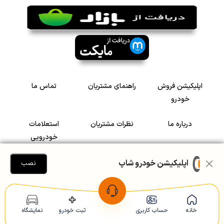
اپلیکیشن فروش
راهنمای مشتریان
تماس ما
خودرو
درباره ما
نظرات مشتریان
استعلامات
خودرویی
سرمایه گذاری در
رضایت مشتریان
اپلیکیشن خودرو شاپ
نصب
خودرو
Copyright © 2005-2026
Khodroshop.ir
خانه
حساب کاربری
ثبت خودرو
نمایشگاه