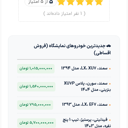
5
از 5 امتیاز
(
1
نفر امتیاز داده‌اند )
🚗 جدیدترین خودروهای نمایشگاه (فروش
اقساطی)
•
سمند، LX، XU7، مدل 1394
1,015,000,000 تومان
•
سمند، سورن، پلاس XU7P
1,560,000,000 تومان
بنزینی، مدل 1404
•
سمند، LX، EF7، مدل 1393
795,000,000 تومان
•
فیدلیتی، پرستیژ، تیپ 1 پنج
5,700,000,000 تومان
نفره، مدل 1403