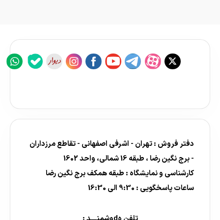
دفتر فروش : تهران - اشرفی اصفهانی - تقاطع مرزداران
- برج نگین رضا ، طبقه 16 شمالی، واحد 1602
کارشناسی و نمایشگاه : طبقه همکف برج نگین رضا
ساعات پاسخگویی : 9:30 الی 16:30
تلفن هdوشمنــــد :