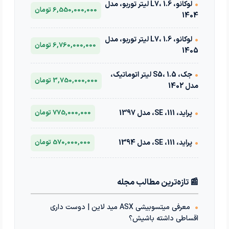
•
لوکانو، L7، 1.6 لیتر توربو، مدل
6,550,000,000 تومان
1404
•
لوکانو، L7، 1.6 لیتر توربو، مدل
6,760,000,000 تومان
1405
•
جک، S5، 1.5 لیتر اتوماتیک،
3,750,000,000 تومان
مدل 1402
•
پراید، 111، SE، مدل 1397
775,000,000 تومان
•
پراید، 111، SE، مدل 1394
570,000,000 تومان
📰 تازه‌ترین مطالب مجله
•
معرفی میتسوبیشی ASX مید لاین | دوست داری
اقساطی داشته باشیش؟