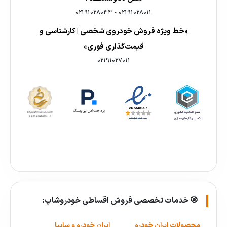
02191028044
-
02191028011
«خط ویژه فروش خودروی شخصی | کارشناسی و
قیمت‌گذاری فوری»
02191027011
🎯 خدمات تخصصی فروش اقساطی خودروشاپ:
محصولات ایران خودرو
ایران خودرو و سایپا