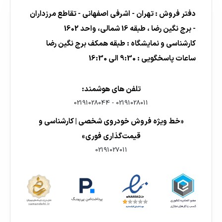
دفتر فروش : تهران - اشرفی اصفهانی - تقاطع مرزداران
- برج نگین رضا ، طبقه 16 شمالی، واحد 1602
کارشناسی و نمایشگاه : طبقه همکف برج نگین رضا
ساعات پاسخگویی : 9:30 الی 16:30
تلفن های هوشمند:
02191028044
-
02191028011
«خط ویژه فروش خودروی شخصی | کارشناسی و
قیمت‌گذاری فوری»
02191027011