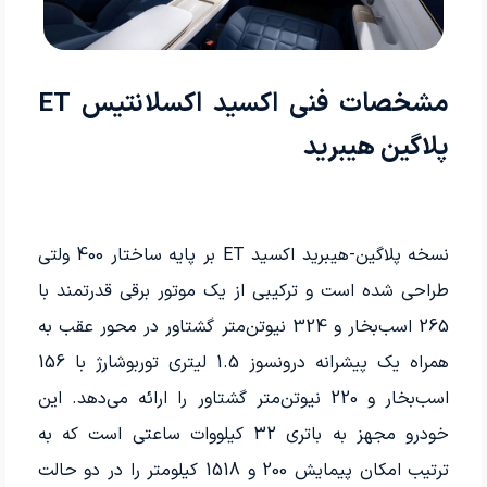
مشخصات فنی اکسید اکسلانتیس ET
پلاگین هیبرید
نسخه پلاگین-هیبرید اکسید ET بر پایه ساختار 400 ولتی
طراحی شده است و ترکیبی از یک موتور برقی قدرتمند با
265 اسب‌­بخار و 324 نیوتن‌متر گشتاور در محور عقب به
همراه یک پیشرانه درونسوز 1.5 لیتری توربوشارژ با 156
اسب‌­بخار و 220 نیوتن‌متر گشتاور را ارائه می‌دهد. این
خودرو مجهز به باتری 32 کیلووات ساعتی است که به
ترتیب امکان پیمایش 200 و 1518 کیلومتر را در دو حالت