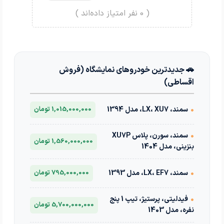
(
0
نفر امتیاز داده‌اند )
🚗 جدیدترین خودروهای نمایشگاه (فروش
اقساطی)
•
سمند، LX، XU7، مدل 1394
1,015,000,000 تومان
•
سمند، سورن، پلاس XU7P
1,560,000,000 تومان
بنزینی، مدل 1404
•
سمند، LX، EF7، مدل 1393
795,000,000 تومان
•
فیدلیتی، پرستیژ، تیپ 1 پنج
5,700,000,000 تومان
نفره، مدل 1403