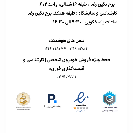
- برج نگین رضا ، طبقه 16 شمالی، واحد 1602
کارشناسی و نمایشگاه : طبقه همکف برج نگین رضا
ساعات پاسخگویی : 9:30 الی 16:30
تلفن های هوشمند:
02191028044
-
02191028011
«خط ویژه فروش خودروی شخصی | کارشناسی و
قیمت‌گذاری فوری»
02191027011