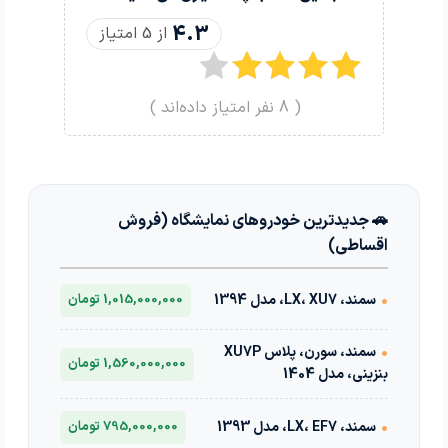
4.3
از 5 امتیاز
(
8
نفر امتیاز داده‌اند )
🚗 جدیدترین خودروهای نمایشگاه (فروش
اقساطی)
•
سمند، LX، XU7، مدل 1394
1,015,000,000 تومان
•
سمند، سورن، پلاس XU7P
1,560,000,000 تومان
بنزینی، مدل 1404
•
سمند، LX، EF7، مدل 1393
795,000,000 تومان