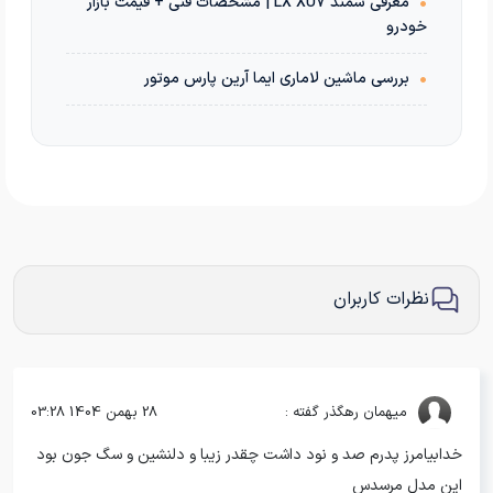
•
معرفی سمند LX XU7 | مشخصات فنی + قیمت بازار
خودرو
•
بررسی ماشین لاماری ایما آرین پارس موتور
نظرات کاربران
میهمان
رهگذر گفته :
28 بهمن 1404 03:28
خدابیامرز پدرم صد و نود داشت چقدر زیبا و دلنشین و سگ جون بود
این مدل مرسدس