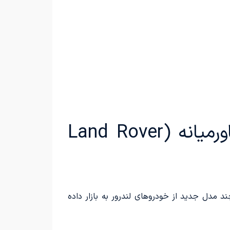
بررسی لندرور دیسکاوری اسپرت وارداتی راسا موتور خاورمیانه (Land Rover
د چند مدل جدید از خودروهای لندرور به بازار داده