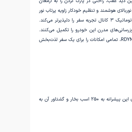
مراه دوربین دید عقب، راحتی در پارک کردن را به ارمغان
ه سیستم START&STOP، سقف شیشه‌ای پانورامیک، چراغ‌های LED با سنسور نور، نوربالای هوشمند و تنظیم خودکار زاویه پرتاب نور
اشاره کرد. دوربین تابلوخوان، آینه داخلی تیره شونده و فیلتر تصفیه هوای کابین (PM۲٫۵) به همراه تهویه مطبوع اتوماتیک ۳ کانال تجربه سفر را دلپذیرتر می‌کند.
CarPlay و شارژر وایرلس تلفن همراه، به روزرسانی‌های مدرن این خودرو را تکمیل می‌کنند.
روکش چرم مرغوب صندلی‌ها و داشبورد، همراه با ۵ درگاه فست شارژ TYPE-C و خروجی ۱۲ ولت و کیت اسپرت RDYNAMIC، تمامی امکانات را برای یک سفر لذت‌بخش
موتور لندرور دیسکاوری اسپرت از نوع 2 لیتری توربوشارژ بوده و به سیستم هیبریدی خفیف مجهز است. قدرت تولیدی این پیشرانه به 250 اسب بخار و گشتاور آن به