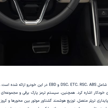
مجموعه‌ای از سیستم‌های کنترل ایمنی و پایداری شامل RSC، ABS
 و HSA) و ترمز اضطراری خودکار اشاره کرد. همچنین، سیستم ترمز پارک برقی و مج
ایداری تریلر متصل، توزیع هوشمند گشتاور موتور بین محورها و کرو