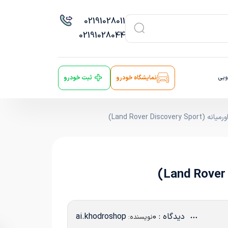
021
91028011
021
91028044
ویی
نمایشگاه خودرو
ثبت خودرو
Land Rover )
دیدگاه : 0
ai.khodroshop
نویسنده: