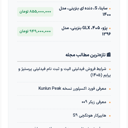
•
ساینا، S، دنده ای بنزینی، مدل
855,000,000 تومان
1400
•
پژو، 405، GLX بنزینی، مدل
949,000,000 تومان
1396
📰 تازه‌ترین مطالب مجله
•
شرایط فروش فیدلیتی الیت و ثبت نام فیدلیتی پرستیژ و
پرایم (1405)
•
معرفی فورد اکسپلورر نسخه Kunlun Peak
•
معرفی زیکر 009
•
هایپرکار هونگچی S9