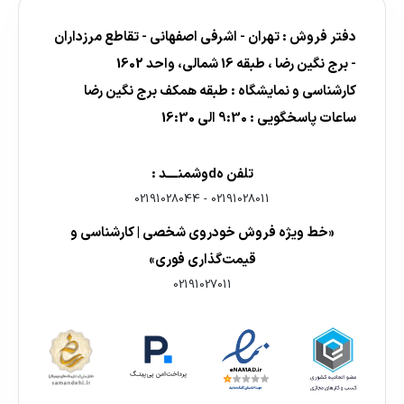
دفتر فروش : تهران - اشرفی اصفهانی - تقاطع مرزداران
- برج نگین رضا ، طبقه 16 شمالی، واحد 1602
کارشناسی و نمایشگاه : طبقه همکف برج نگین رضا
ساعات پاسخگویی : 9:30 الی 16:30
تلفن هdوشمنــــد :
02191028044
-
02191028011
«خط ویژه فروش خودروی شخصی | کارشناسی و
قیمت‌گذاری فوری»
02191027011