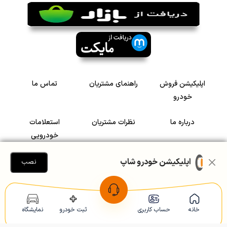
اپلیکیشن فروش
راهنمای مشتریان
تماس ما
خودرو
درباره ما
نظرات مشتریان
استعلامات
خودرویی
سرمایه گذاری در
رضایت مشتریان
اپلیکیشن خودرو شاپ
نصب
خودرو
Copyright © 2005-2026
Khodroshop.ir
خانه
حساب کاربری
ثبت خودرو
نمایشگاه