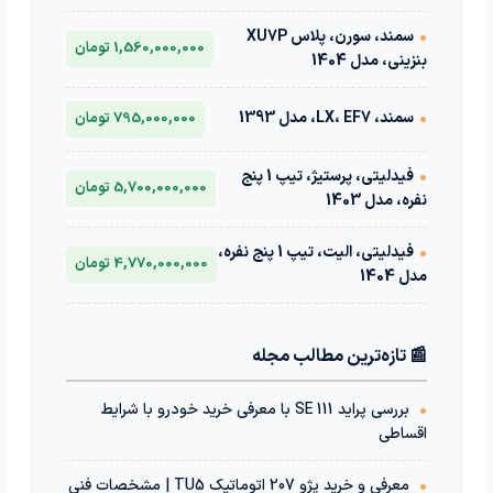
•
سمند، سورن، پلاس XU7P
1,560,000,000 تومان
بنزینی، مدل 1404
•
سمند، LX، EF7، مدل 1393
795,000,000 تومان
•
فیدلیتی، پرستیژ، تیپ 1 پنج
5,700,000,000 تومان
نفره، مدل 1403
•
فیدلیتی، الیت، تیپ 1 پنج نفره،
4,770,000,000 تومان
مدل 1404
📰 تازه‌ترین مطالب مجله
•
بررسی پراید 111 SE با معرفی خرید خودرو با شرایط
اقساطی
•
معرفی و خرید پژو 207 اتوماتیک TU5 | مشخصات فنی