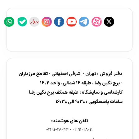
دفتر فروش : تهران - اشرفی اصفهانی - تقاطع مرزداران
- برج نگین رضا ، طبقه 16 شمالی، واحد 1602
کارشناسی و نمایشگاه : طبقه همکف برج نگین رضا
ساعات پاسخگویی : 9:30 الی 16:30
تلفن های هوشمند:
02191028044
-
02191028011