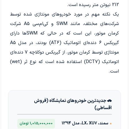
212 نیوتن متر رسیده است.
یک نکته مهم در مورد خودروهای مونتاژی شده توسط
شرکت‌های مختلف، مانند SWM و کی‌ام‌سی A5 شرکت
کرمان موتور، این است که در حالی که SWMها دارای
گیربکس 6 دنده‌ای اتوماتیک (AT6) بودند، در مدل A5
مونتاژی توسط کرمان موتور، از گیربکس دوکلاچه 7 دنده‌ای
اتوماتیک (DCT7) استفاده شده است که نوع تَر (wet)
است.
🚗 جدیدترین خودروهای نمایشگاه (فروش
اقساطی)
•
سمند، LX، XU7، مدل 1394
1,015,000,000 تومان