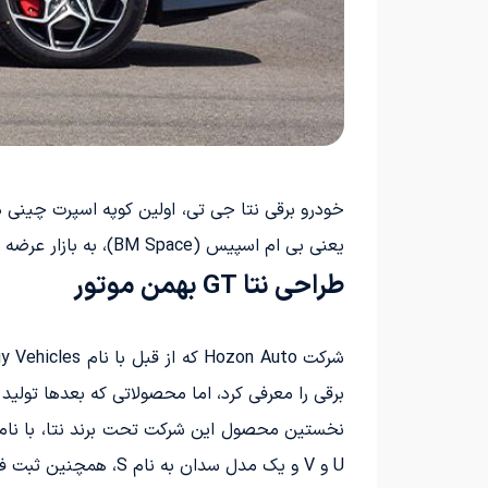
خودرو برقی نتا جی تی، اولین کوپه اسپرت چینی د
یعنی بی ام اسپیس (BM Space)، به بازار عرضه خواهد شد.
طراحی نتا GT بهمن موتور
برقی را معرفی کرد، اما محصولاتی که بعدها تولید
U و V و یک مدل سدان به نام S، همچنین ثبت فروش 152،073 دستگاه در سال 2022، این شرکت خود را به بازار خودرو GT، یک کوپه­ برقی اسپرت نیز معرفی کرد.