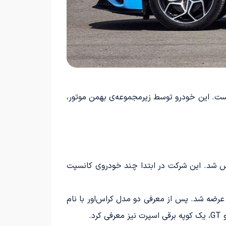
 است. این خودرو توسط زیرمجموعه‌ی بهمن موتور،
ه از قبل با نام Zhejiang Hezhong New Energy Vehicles شناخته می‌شد، در سال 2017 تأسیس شد. این شرکت در ابتدا چند خودروی کانسپت
تحت برند نتا، با نام N01 و طول کمتر از 4 متر و قیمت 10 هزار دلار در سال 2018 به بازار عرضه شد. پس از معرفی دو مدل کراس‌­اور با نام