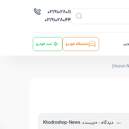
021
91028011
021
91028044
ویی
نمایشگاه خودرو
ثبت خودرو
دیدگاه : 0
Khodroshop-News
نویسنده: