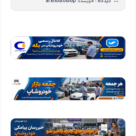
دیدگاه : 0
ai.khodroshop
نویسنده: