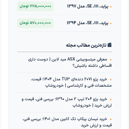
•
پراید، 111، SE، مدل 1397
775,000,000 تومان
•
پراید، 111، SE، مدل 1394
570,000,000 تومان
📰 تازه‌ترین مطالب مجله
•
معرفی میتسوبیشی ASX مید لاین | دوست داری
اقساطی داشته باشیش؟
•
خرید پژو 207i دنده‌ای TU3 مدل ۱۴۰۴؛ قیمت،
مشخصات فنی و کارشناسی | خودروشاپ
•
خرید پژو 206 تیپ 2 مدل 1390؛ بررسی فنی، قیمت و
ارزش خرید | خودروشاپ
•
خرید نیسان پیکاپ تک کابین مدل ۱۴۰۱؛ بررسی فنی،
قیمت و ارزش خرید