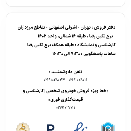
دفتر فروش : تهران - اشرفی اصفهانی - تقاطع مرزداران
- برج نگین رضا ، طبقه 16 شمالی، واحد 1602
کارشناسی و نمایشگاه : طبقه همکف برج نگین رضا
ساعات پاسخگویی : 9:30 الی 16:30
تلفن هdوشمنــــد :
02191028044
-
02191028011
«خط ویژه فروش خودروی شخصی | کارشناسی و
قیمت‌گذاری فوری»
02191027011