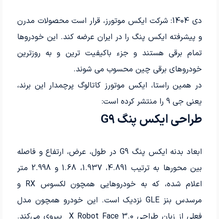
دی 1404: شرکت ایکس موتورز، قرار است محصولات مدرن
و پیشرفته ایکس پنگ را در ایران عرضه کند. این خودروها
تمام برقی هستند و جزء باکیفیت ترین و به روزترین
خودروهای برقی چین محسوب می شوند.
در همین راستا، ایکس موتورز کاتالوگ پرچمدار این برند،
یعنی جی 9 را منتشر کرده است:
طراحی ایکس پنگ G9
ابعاد بدنه ایکس پنگ G9 در طول، عرض، ارتفاع و فاصله
بین محورها به ترتیب 4.891، 1.937، 1.68 و 2.998 متر
اعلام شده، که به خودروهایی همچون لکسوس RX و
مرسدس بنز GLE نزدیک است. این خودرو همچون مدل
فعلی از زبان طراحی X Robot Face 3.0 پیروی می‌کند.