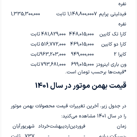
نفره
فیدلیتی پرایم 7
1,148,800,000
ثابت
1,335,300,000
نفره
کارا تک کابین
448,015,000
481,829,000
ثابت
کارا دو کابین
469,015,000
516,772,000
ثابت
کاپرا 2
949,000,000
963,203,000
ثابت
ون باری اینرودز
699,015,000
793,681,000
ثابت
*قیمت‌ها برحسب تومان است.
قیمت بهمن موتور در سال 1401
در جدول زیر، آخرین تغییرات قیمت محصولات بهمن موتور
را در سال 1401 مشاهده می‌کنید:
زمان
فروردین
اردیبهشت
خرداد
شهریور
آبان
ریسپکت پرایم
-
-
-
737
ثابت