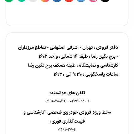
دفتر فروش : تهران - اشرفی اصفهانی - تقاطع مرزداران
- برج نگین رضا ، طبقه 16 شمالی، واحد 1602
کارشناسی و نمایشگاه : طبقه همکف برج نگین رضا
ساعات پاسخگویی : 9:30 الی 16:30
تلفن های هوشمند:
02191028044
-
02191028011
«خط ویژه فروش خودروی شخصی | کارشناسی و
قیمت‌گذاری فوری»
02191027011