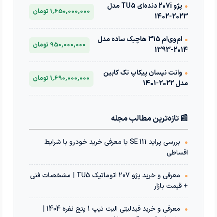
•
پژو 207i دنده‌ای TU5 مدل
1,650,000,000 تومان
2023-1402
•
ام‌وی‌ام 315 هاچبک ساده مدل
950,000,000 تومان
2014-1393
•
وانت نیسان پیکاپ تک کابین
1,690,000,000 تومان
مدل 2022-1401
📰 تازه‌ترین مطالب مجله
•
بررسی پراید 111 SE با معرفی خرید خودرو با شرایط
اقساطی
•
معرفی و خرید پژو 207 اتوماتیک TU5 | مشخصات فنی
+ قیمت بازار
•
معرفی و خرید فیدلیتی الیت تیپ 1 پنج نفره 1404 |