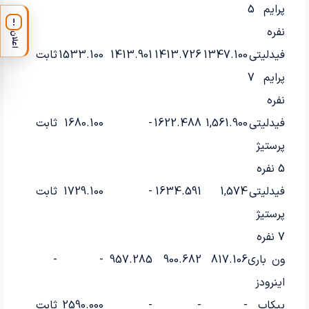
پرایم 5
!
نفره
اعلان
فیدلیتی
1347.100
1413.726
1413.901
1533.100
ثابت
-
پرایم 7
نفره
فیدلیتی
1,561.900
1622.488
-
1680.100
ثابت
-
پرستیژ
5 نفره
فیدلیتی
1,574
1634.591
-
1729.100
ثابت
-
پرستیژ
7 نفره
ون باری
817.106
900.682
957.285
-
-
-
اینرودز
پیکاپ
-
-
-
2590.000
ثابت
-