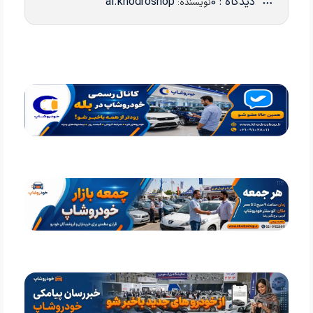
دیدگاه : 0
ai.khodroshop
نویسنده: