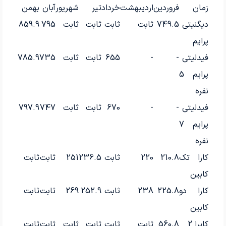
زمان
فروردین
اردیبهشت
خرداد
تیر
شهریور
آبان
بهمن
دیگنیتی
749.5
ثابت
ثابت
ثابت
ثابت
795
859.9
پرایم
فیدلیتی
-
-
655
ثابت
ثابت
735
785.9
پرایم 5
نفره
فیدلیتی
-
-
670
ثابت
ثابت
747
797.9
پرایم 7
نفره
کارا تک
210.8
220
ثابت
236.5
251
ثابت
ثابت
کابین
کارا دو
225.8
238
ثابت
252.9
269
ثابت
ثابت
کابین
کاپرا 2
560.8
ثابت
ثابت
ثابت
ثابت
ثابت
ثابت