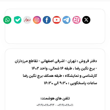
دفتر فروش : تهران - اشرفی اصفهانی - تقاطع مرزداران
- برج نگین رضا ، طبقه 16 شمالی، واحد 1602
کارشناسی و نمایشگاه : طبقه همکف برج نگین رضا
ساعات پاسخگویی : 9:30 الی 16:30
تلفن های هوشمند:
02191028044
-
02191028011