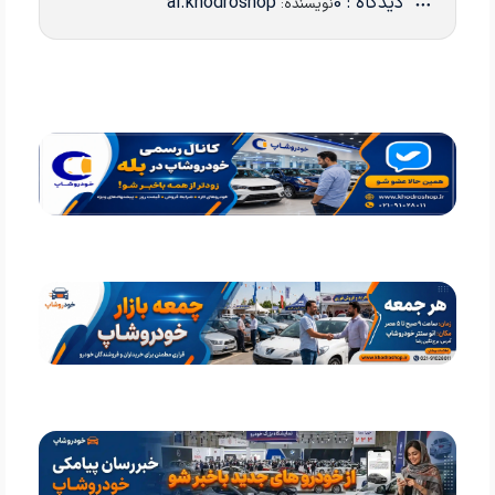
دیدگاه : 0
ai.khodroshop
نویسنده: