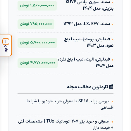
•
سمند، سورن، پلاس XU7P
1,560,000,000 تومان
بنزینی، مدل 1404
•
سمند، LX، EF7، مدل 1393
795,000,000 تومان
•
فیدلیتی، پرستیژ، تیپ 1 پنج
!
5,700,000,000 تومان
نفره، مدل 1403
اعلان
•
فیدلیتی، الیت، تیپ 1 پنج نفره،
4,770,000,000 تومان
مدل 1404
📰 تازه‌ترین مطالب مجله
•
بررسی پراید 111 SE با معرفی خرید خودرو با شرایط
اقساطی
•
معرفی و خرید پژو 207 اتوماتیک TU5 | مشخصات فنی
+ قیمت بازار