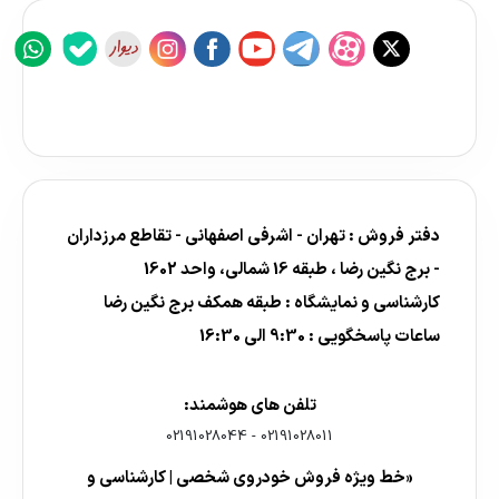
دفتر فروش : تهران - اشرفی اصفهانی - تقاطع مرزداران
- برج نگین رضا ، طبقه 16 شمالی، واحد 1602
کارشناسی و نمایشگاه : طبقه همکف برج نگین رضا
ساعات پاسخگویی : 9:30 الی 16:30
تلفن های هوشمند:
02191028044
-
02191028011
«خط ویژه فروش خودروی شخصی | کارشناسی و