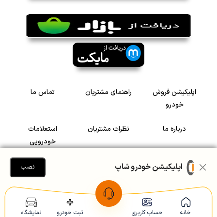
اپلیکیشن فروش
راهنمای مشتریان
تماس ما
خودرو
درباره ما
نظرات مشتریان
استعلامات
خودرویی
سرمایه گذاری در
رضایت مشتریان
اپلیکیشن خودرو شاپ
نصب
خودرو
Copyright © 2005-2026
Khodroshop.ir
خانه
حساب کاربری
ثبت خودرو
نمایشگاه