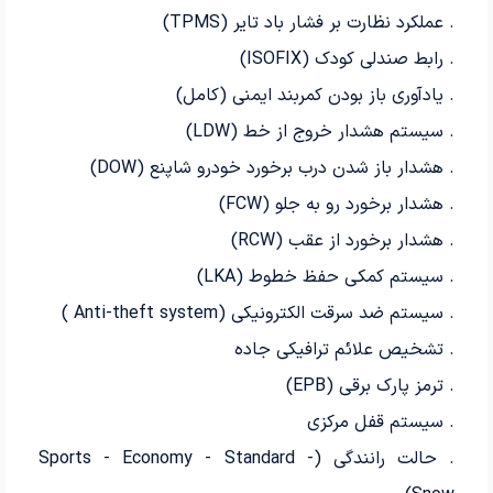
. عملکرد نظارت بر فشار باد تایر (TPMS)
. رابط صندلي كودك (ISOFIX)
. یادآوری باز بودن کمربند ایمنی (کامل)
. سیستم هشدار خروج از خط (LDW)
. هشدار باز شدن درب برخورد خودرو شاپنع (DOW)
. هشدار برخورد رو به جلو (FCW)
. هشدار برخورد از عقب (RCW)
. سیستم کمکى حفظ خطوط (LKA)
. سیستم ضد سرقت الكترونيكي (Anti-theft system )
. تشخيص علائم ترافيكي جاده
. ترمز پارك برقى (EPB)
. سیستم قفل مرکزی
. حالت رانندگی (Sports - Economy - Standard -