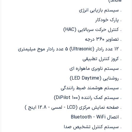
Snow)
. سیستم بازیابی انرژی
. پارك خودکار
. کنترل حرکت سربالایی (HAC)
. تصاویر 360 درجه
. 12 عدد رادار (Ultrasonic) 5 عدد رادار موج میلیمتری
. کروز کنترل تطبیقی
. سیستم ناوبری ماهواره ای
. روشنایی (LED Daytime)
. سیستم هوشمند ضبط رانندگی
. سيستم كمك راننده (100 DiPilot)
. صفحه نمایش مرکزی (LCD - لمسي - 12.8 اینج )
. اتصال Bluetooth - WiFi
. سیستم کنترل تشخیص صدا