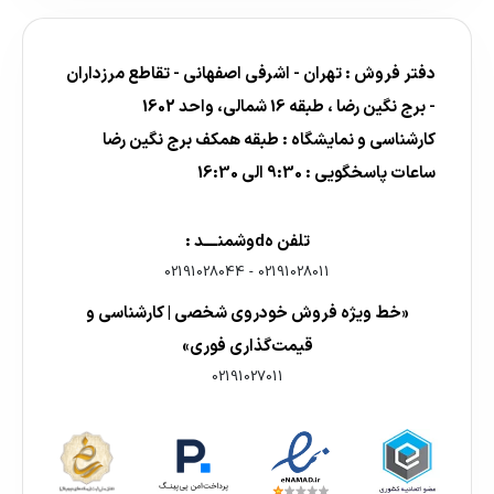
دفتر فروش : تهران - اشرفی اصفهانی - تقاطع مرزداران
- برج نگین رضا ، طبقه 16 شمالی، واحد 1602
کارشناسی و نمایشگاه : طبقه همکف برج نگین رضا
ساعات پاسخگویی : 9:30 الی 16:30
تلفن هdوشمنــــد :
02191028044
-
02191028011
«خط ویژه فروش خودروی شخصی | کارشناسی و
قیمت‌گذاری فوری»
02191027011