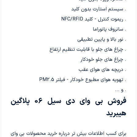
. سیستم استارت بدون کلید
. ريموت كنترل - کلید NFC/RFID
. سانروف پانوراما
. نور بالا و پايين تطبيقي
. چراغ های جلو با قابلیت تنظیم ارتفاع
. چراغ های جلو خودکار
. دریچه هاى هواى عقب
. تهویه هوای مطبوع خودکار - فيلتر PM2.5
. و ...
فروش بی وای دی سیل 06 پلاگین
هیبرید
برای کسب اطلاعات بیش تر درباره خرید محصولات بی وای