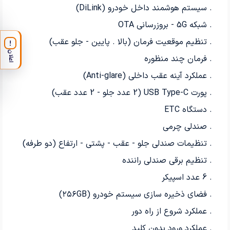
. سیستم هوشمند داخل خودرو (DiLink)
. شبکه 5G - بروزرسانی OTA
. تنظیم موقعیت فرمان (بالا . پايين - جلو عقب)
!
اعلان
. فرمان چند منظوره
. عملکرد آینه عقب داخلی (Anti-glare)
. پورت USB Type-C (2 عدد جلو - 2 عدد عقب)
. دستگاه ETC
. صندلی چرمی
. تنظيمات صندلی جلو - عقب - پشتی - ارتفاع (دو طرفه)
. تنظیم برقی صندلی راننده
. 6 عدد اسپيكر
. فضای ذخیره سازی سیستم خودرو (٢٥٦GB)
. عملکرد شروع از راه دور
. عملکرد ورود بدون کلید