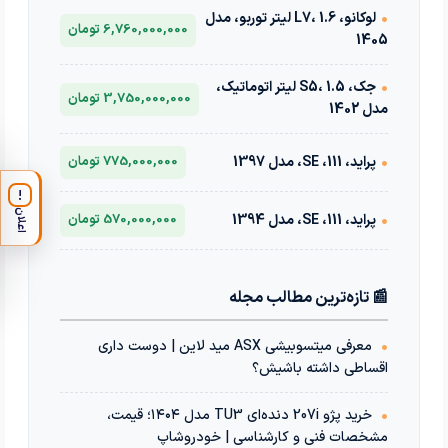
•
لوکانو، L7، 1.6 لیتر توربو، مدل
6,760,000,000 تومان
1405
•
جک، S5، 1.5 لیتر اتوماتیک،
3,750,000,000 تومان
مدل 1402
•
پراید، 111، SE، مدل 1397
775,000,000 تومان
!
اعلان
•
پراید، 111، SE، مدل 1394
570,000,000 تومان
📰 تازه‌ترین مطالب مجله
•
معرفی میتسوبیشی ASX مید لاین | دوست داری
اقساطی داشته باشیش؟
•
خرید پژو 207i دنده‌ای TU3 مدل ۱۴۰۴؛ قیمت،
مشخصات فنی و کارشناسی | خودروشاپ