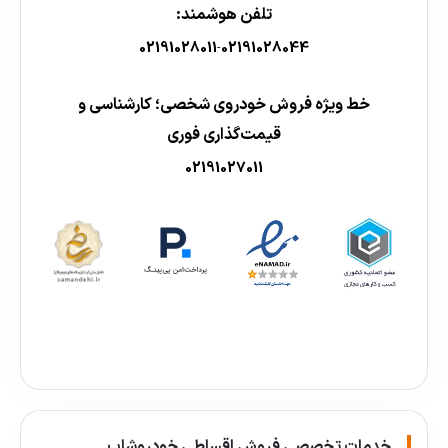
تلفن هوشمند:
02191028011
02191028044
-
خط ویژه فروش خودروی شخصی؛ کارشناسی و
قیمت‌گذاری فوری
02191027011
خدمات تخصصی فروش اقساطی خودروشاپ